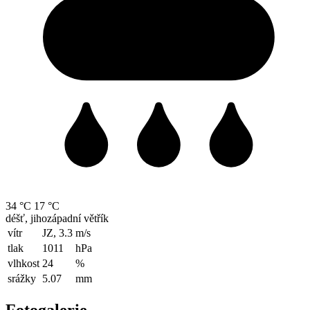
34 °C
17 °C
déšť, jihozápadní větřík
vítr
JZ, 3.3
m/s
tlak
1011
hPa
vlhkost
24
%
srážky
5.07
mm