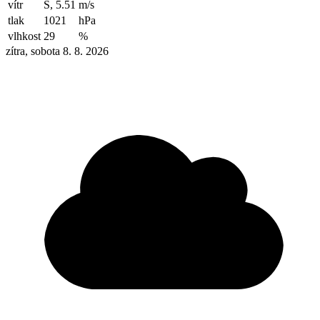
vítr
S, 5.51
m/s
tlak
1021
hPa
vlhkost
29
%
zítra, sobota 8. 8. 2026