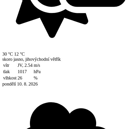
30 °C
12 °C
skoro jasno, jihovýchodní větřík
vítr
JV, 2.54
m/s
tlak
1017
hPa
vlhkost
26
%
pondělí 10. 8. 2026