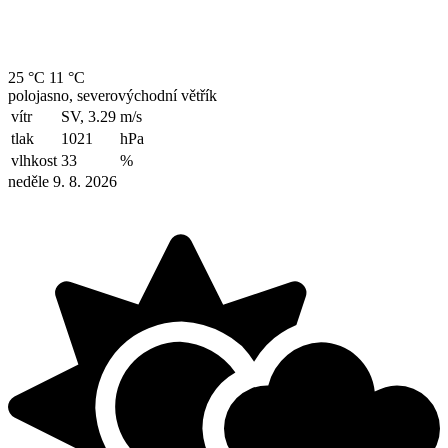
25 °C
11 °C
polojasno, severovýchodní větřík
vítr
SV, 3.29
m/s
tlak
1021
hPa
vlhkost
33
%
neděle 9. 8. 2026