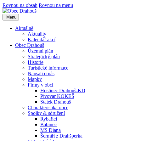
Rovnou na obsah
Rovnou na menu
Menu
Aktuálně
Aktuality
Kalendář akcí
Obec Drahouš
Územní plán
Strategický plán
Historie
Turistické informace
Napsali o nás
Mapky
Firmy v obci
Hostinec Drahouš-KD
Pivovar KOKEŠ
Statek Drahouš
Charakteristika obce
Spolky & sdružení
Rybaříci
Babinec
MS Diana
Šermíři z Drahšperka