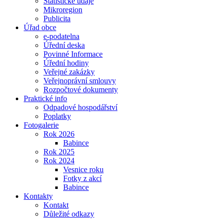
Statistické údaje
Mikroregion
Publicita
Úřad obce
e-podatelna
Úřední deska
Povinné Informace
Úřední hodiny
Veřejné zakázky
Veřejnoprávní smlouvy
Rozpočtové dokumenty
Praktické info
Odpadové hospodářství
Poplatky
Fotogalerie
Rok 2026
Babince
Rok 2025
Rok 2024
Vesnice roku
Fotky z akcí
Babince
Kontakty
Kontakt
Důležité odkazy