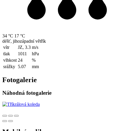
34 °C
17 °C
déšť, jihozápadní větřík
vítr
JZ, 3.3
m/s
tlak
1011
hPa
vlhkost
24
%
srážky
5.07
mm
Fotogalerie
Náhodná fotogalerie