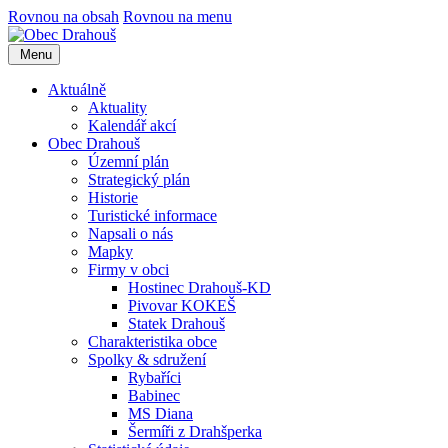
Rovnou na obsah
Rovnou na menu
Menu
Aktuálně
Aktuality
Kalendář akcí
Obec Drahouš
Územní plán
Strategický plán
Historie
Turistické informace
Napsali o nás
Mapky
Firmy v obci
Hostinec Drahouš-KD
Pivovar KOKEŠ
Statek Drahouš
Charakteristika obce
Spolky & sdružení
Rybaříci
Babinec
MS Diana
Šermíři z Drahšperka