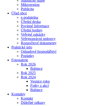
Statistické údaje
Mikroregion
Publicita
Úřad obce
e-podatelna
Úřední deska
Povinné Informace
Úřední hodiny
Veřejné zakázky
Veřejnoprávní smlouvy
Rozpočtové dokumenty
Praktické info
Odpadové hospodářství
Poplatky
Fotogalerie
Rok 2026
Babince
Rok 2025
Rok 2024
Vesnice roku
Fotky z akcí
Babince
Kontakty
Kontakt
Důležité odkazy