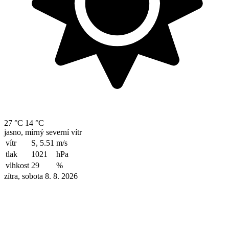
27 °C
14 °C
jasno, mírný severní vítr
vítr
S, 5.51
m/s
tlak
1021
hPa
vlhkost
29
%
zítra, sobota 8. 8. 2026