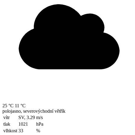
25 °C
11 °C
polojasno, severovýchodní větřík
vítr
SV, 3.29
m/s
tlak
1021
hPa
vlhkost
33
%