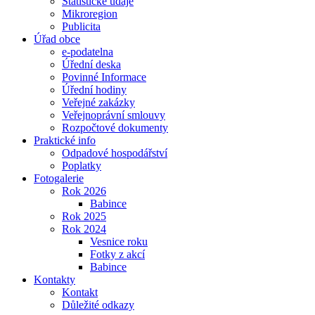
Statistické údaje
Mikroregion
Publicita
Úřad obce
e-podatelna
Úřední deska
Povinné Informace
Úřední hodiny
Veřejné zakázky
Veřejnoprávní smlouvy
Rozpočtové dokumenty
Praktické info
Odpadové hospodářství
Poplatky
Fotogalerie
Rok 2026
Babince
Rok 2025
Rok 2024
Vesnice roku
Fotky z akcí
Babince
Kontakty
Kontakt
Důležité odkazy