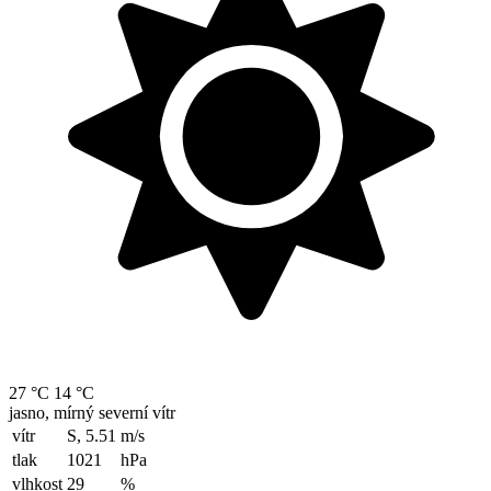
27 °C
14 °C
jasno, mírný severní vítr
vítr
S, 5.51
m/s
tlak
1021
hPa
vlhkost
29
%