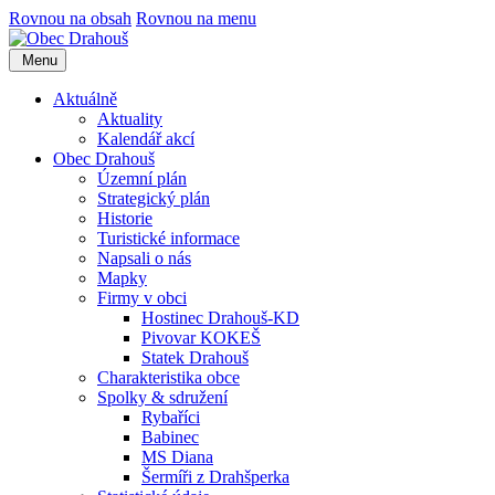
Rovnou na obsah
Rovnou na menu
Menu
Aktuálně
Aktuality
Kalendář akcí
Obec Drahouš
Územní plán
Strategický plán
Historie
Turistické informace
Napsali o nás
Mapky
Firmy v obci
Hostinec Drahouš-KD
Pivovar KOKEŠ
Statek Drahouš
Charakteristika obce
Spolky & sdružení
Rybaříci
Babinec
MS Diana
Šermíři z Drahšperka