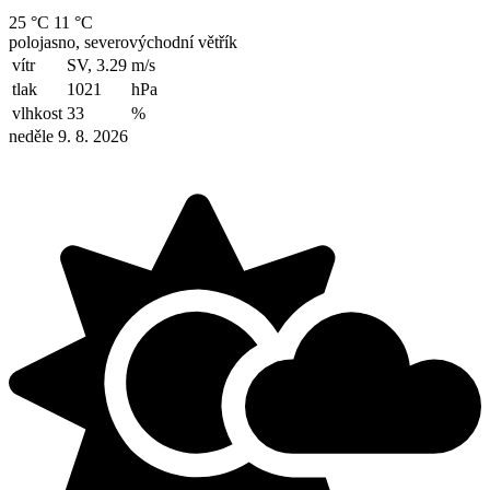
25 °C
11 °C
polojasno, severovýchodní větřík
vítr
SV, 3.29
m/s
tlak
1021
hPa
vlhkost
33
%
neděle 9. 8. 2026