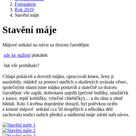
Fotogalerie
Rok 2019
Stavění máje
Stavění máje
Májové setkání na návsi za dozoru čarodějnic
zde ke stažení
plakátek
Jak vše probíhalo?
Chlapi pokáceli a dovezli májku, opracovali kmen, ženy ji
nazdobily, mládež za pomoci starších a zkušených uvázala věnec,
společnými silami jsme májku postavili a statečně za dozoru
čarodějnic vše zapili, dobrotami zajedli (pečené buřtíky, smažáček
z kance, teplé kobližky, výtečné chlebíčky).... a do rána u ohně
hlídali. Kdo 1.května dopoledne dorazil, byl polévkou uctěn
a krásné májové setkání cca 50 dospělých a několika dětí
zachovalo tradici našich předků a nádherná máje zdobí naši náves.