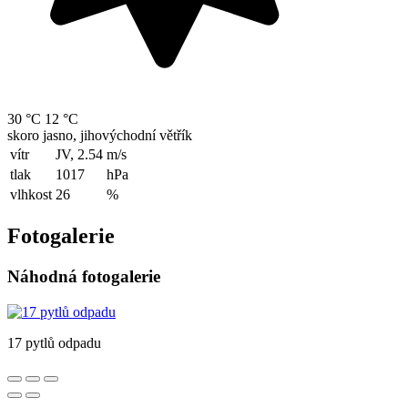
30 °C
12 °C
skoro jasno, jihovýchodní větřík
vítr
JV, 2.54
m/s
tlak
1017
hPa
vlhkost
26
%
Fotogalerie
Náhodná fotogalerie
17 pytlů odpadu