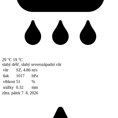
29 °C
19 °C
slabý déšť, slabý severozápadní vítr
vítr
SZ, 4.86
m/s
tlak
1017
hPa
vlhkost
51
%
srážky
0.32
mm
zítra, pátek 7. 8. 2026