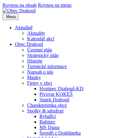
Rovnou na obsah
Rovnou na menu
Menu
Aktuálně
Aktuality
Kalendář akcí
Obec Drahouš
Územní plán
Strategický plán
Historie
Turistické informace
Napsali o nás
Mapky
Firmy v obci
Hostinec Drahouš-KD
Pivovar KOKEŠ
Statek Drahouš
Charakteristika obce
Spolky & sdružení
Rybaříci
Babinec
MS Diana
Šermíři z Drahšperka