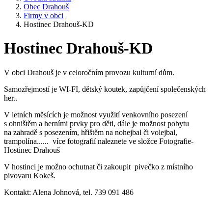
Obec Drahouš
Firmy v obci
Hostinec Drahouš-KD
Hostinec Drahouš-KD
V obci Drahouš je v celoročním provozu kulturní dům.
Samozřejmostí je WI-FI, dětský koutek, zapůjčení společenských
her..
V letních měsících je možnost využití venkovního posezení
s ohništěm a herními prvky pro děti, dále je možnost pobytu
na zahradě s posezením, hřištěm na nohejbal či volejbal,
trampolína...... více fotografií naleznete ve složce Fotografie-
Hostinec Drahouš
V hostinci je možno ochutnat či zakoupit pivečko z místního
pivovaru Kokeš.
Kontakt: Alena Johnová, tel. 739 091 486