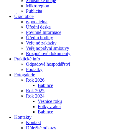
Statistické údaje
Mikroregion
Publicita
Úřad obce
e-podatelna
Úřední deska
Povinné Informace
Úřední hodiny
Veřejné zakázky
Veřejnoprávní smlouvy
Rozpočtové dokumenty
Praktické info
Odpadové hospodářství
Poplatky
Fotogalerie
Rok 2026
Babince
Rok 2025
Rok 2024
Vesnice roku
Fotky z akcí
Babince
Kontakty
Kontakt
Důležité odkazy