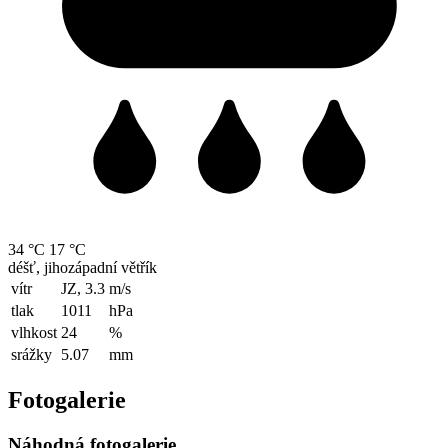
34 °C
17 °C
déšť, jihozápadní větřík
vítr
JZ, 3.3
m/s
tlak
1011
hPa
vlhkost
24
%
srážky
5.07
mm
Fotogalerie
Náhodná fotogalerie