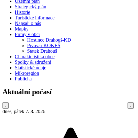
Územní plán
Strategický plán
Historie
Turistické informace
Napsali o nás
Mapky
Firmy v obci
Hostinec Drahouš-KD
Pivovar KOKEŠ
Statek Drahouš
Charakteristika obce
Spolky & sdružení
Statistické údaje
Mikroregion
Publicita
Aktuální počasí
dnes, pátek 7. 8. 2026