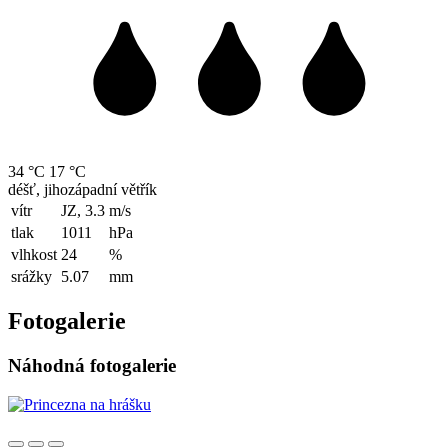
34 °C
17 °C
déšť, jihozápadní větřík
vítr
JZ, 3.3
m/s
tlak
1011
hPa
vlhkost
24
%
srážky
5.07
mm
Fotogalerie
Náhodná fotogalerie