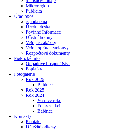
Statistické údaje
Mikroregion
Publicita
Úřad obce
e-podatelna
Úřední deska
Povinné Informace
Úřední hodiny
Veřejné zakázky
Veřejnoprávní smlouvy
Rozpočtové dokumenty
Praktické info
Odpadové hospodářství
Poplatky
Fotogalerie
Rok 2026
Babince
Rok 2025
Rok 2024
Vesnice roku
Fotky z akcí
Babince
Kontakty
Kontakt
Důležité odkazy