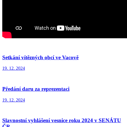
Setkání vítězných obcí ve Vacově
19. 12. 2024
Předání daru za reprezentaci
19. 12. 2024
Slavnostní vyhlášení vesnice roku 2024 v SENÁTU
ČR