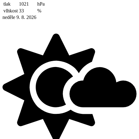
tlak
1021
hPa
vlhkost
33
%
neděle 9. 8. 2026