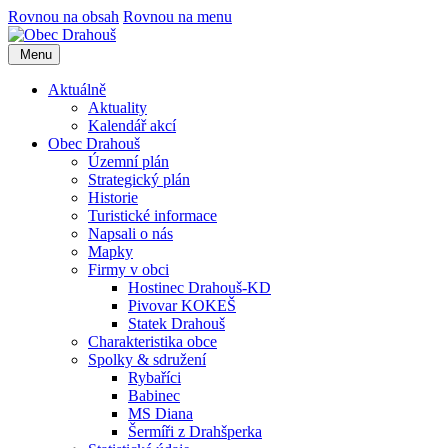
Rovnou na obsah
Rovnou na menu
Menu
Aktuálně
Aktuality
Kalendář akcí
Obec Drahouš
Územní plán
Strategický plán
Historie
Turistické informace
Napsali o nás
Mapky
Firmy v obci
Hostinec Drahouš-KD
Pivovar KOKEŠ
Statek Drahouš
Charakteristika obce
Spolky & sdružení
Rybaříci
Babinec
MS Diana
Šermíři z Drahšperka