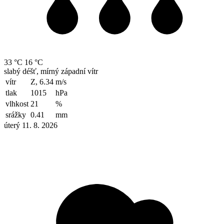
33 °C
16 °C
slabý déšť, mírný západní vítr
vítr
Z, 6.34
m/s
tlak
1015
hPa
vlhkost
21
%
srážky
0.41
mm
úterý 11. 8. 2026