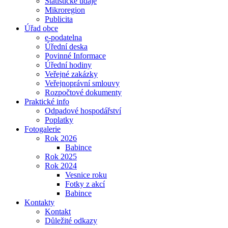
Statistické údaje
Mikroregion
Publicita
Úřad obce
e-podatelna
Úřední deska
Povinné Informace
Úřední hodiny
Veřejné zakázky
Veřejnoprávní smlouvy
Rozpočtové dokumenty
Praktické info
Odpadové hospodářství
Poplatky
Fotogalerie
Rok 2026
Babince
Rok 2025
Rok 2024
Vesnice roku
Fotky z akcí
Babince
Kontakty
Kontakt
Důležité odkazy