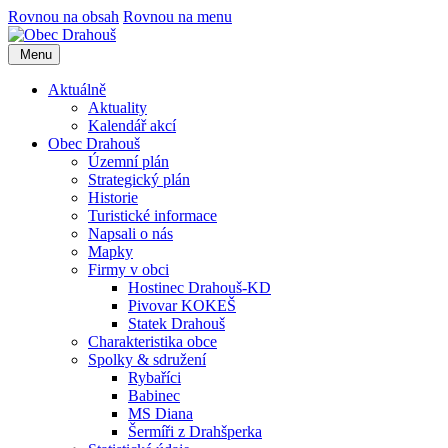
Rovnou na obsah
Rovnou na menu
Menu
Aktuálně
Aktuality
Kalendář akcí
Obec Drahouš
Územní plán
Strategický plán
Historie
Turistické informace
Napsali o nás
Mapky
Firmy v obci
Hostinec Drahouš-KD
Pivovar KOKEŠ
Statek Drahouš
Charakteristika obce
Spolky & sdružení
Rybaříci
Babinec
MS Diana
Šermíři z Drahšperka