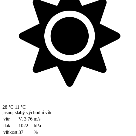
28 °C
11 °C
jasno, slabý východní vítr
vítr
V, 3.76
m/s
tlak
1022
hPa
vlhkost
37
%