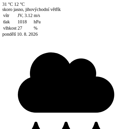
31 °C
12 °C
skoro jasno, jihovýchodní větřík
vítr
JV, 3.12
m/s
tlak
1018
hPa
vlhkost
27
%
pondělí 10. 8. 2026