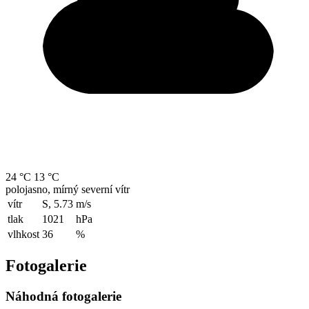
24 °C
13 °C
polojasno, mírný severní vítr
vítr
S, 5.73
m/s
tlak
1021
hPa
vlhkost
36
%
Fotogalerie
Náhodná fotogalerie