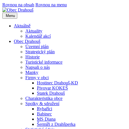
Rovnou na obsah
Rovnou na menu
Menu
Aktuálně
Aktuality
Kalendář akcí
Obec Drahouš
Územní plán
Strategický plán
Historie
Turistické informace
Napsali o nás
Mapky
Firmy v obci
Hostinec Drahouš-KD
Pivovar KOKEŠ
Statek Drahouš
Charakteristika obce
Spolky & sdružení
Rybaříci
Babinec
MS Diana
Šermíři z Drahšperka