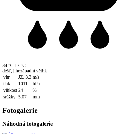
34 °C
17 °C
déšť, jihozápadní větřík
vítr
JZ, 3.3
m/s
tlak
1011
hPa
vlhkost
24
%
srážky
5.07
mm
Fotogalerie
Náhodná fotogalerie