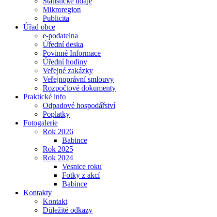
Statistické údaje
Mikroregion
Publicita
Úřad obce
e-podatelna
Úřední deska
Povinné Informace
Úřední hodiny
Veřejné zakázky
Veřejnoprávní smlouvy
Rozpočtové dokumenty
Praktické info
Odpadové hospodářství
Poplatky
Fotogalerie
Rok 2026
Babince
Rok 2025
Rok 2024
Vesnice roku
Fotky z akcí
Babince
Kontakty
Kontakt
Důležité odkazy