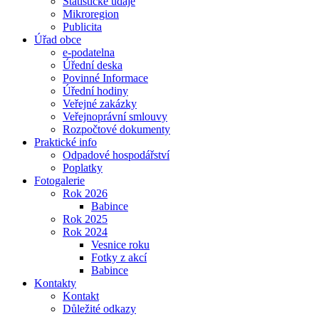
Statistické údaje
Mikroregion
Publicita
Úřad obce
e-podatelna
Úřední deska
Povinné Informace
Úřední hodiny
Veřejné zakázky
Veřejnoprávní smlouvy
Rozpočtové dokumenty
Praktické info
Odpadové hospodářství
Poplatky
Fotogalerie
Rok 2026
Babince
Rok 2025
Rok 2024
Vesnice roku
Fotky z akcí
Babince
Kontakty
Kontakt
Důležité odkazy