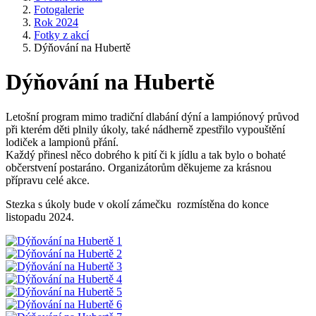
Fotogalerie
Rok 2024
Fotky z akcí
Dýňování na Hubertě
Dýňování na Hubertě
Letošní program mimo tradiční dlabání dýní a lampiónový průvod
při kterém děti plnily úkoly, také nádherně zpestřilo vypouštění
lodiček a lampionů přání.
Každý přinesl něco dobrého k pití či k jídlu a tak bylo o bohaté
občerstvení postaráno. Organizátorům děkujeme za krásnou
přípravu celé akce.
Stezka s úkoly bude v okolí zámečku rozmístěna do konce
listopadu 2024.