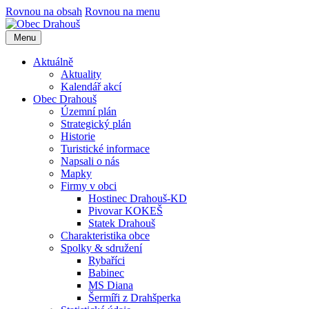
Rovnou na obsah
Rovnou na menu
Menu
Aktuálně
Aktuality
Kalendář akcí
Obec Drahouš
Územní plán
Strategický plán
Historie
Turistické informace
Napsali o nás
Mapky
Firmy v obci
Hostinec Drahouš-KD
Pivovar KOKEŠ
Statek Drahouš
Charakteristika obce
Spolky & sdružení
Rybaříci
Babinec
MS Diana
Šermíři z Drahšperka