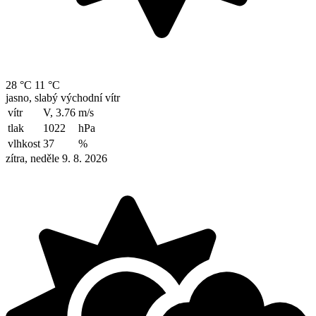
28 °C
11 °C
jasno, slabý východní vítr
vítr
V, 3.76
m/s
tlak
1022
hPa
vlhkost
37
%
zítra, neděle 9. 8. 2026