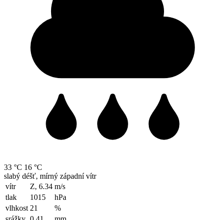
33 °C
16 °C
slabý déšť, mírný západní vítr
vítr
Z, 6.34
m/s
tlak
1015
hPa
vlhkost
21
%
srážky
0.41
mm