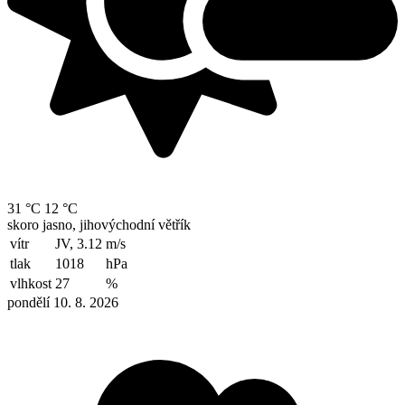
31 °C
12 °C
skoro jasno, jihovýchodní větřík
vítr
JV, 3.12
m/s
tlak
1018
hPa
vlhkost
27
%
pondělí 10. 8. 2026