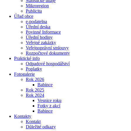
Statistické údaje
Mikroregion
Publicita
Úřad obce
e-podatelna
Úřední deska
Povinné Informace
Úřední hodiny
Veřejné zakázky
Veřejnoprávní smlouvy
Rozpočtové dokumenty
Praktické info
Odpadové hospodářství
Poplatky
Fotogalerie
Rok 2026
Babince
Rok 2025
Rok 2024
Vesnice roku
Fotky z akcí
Babince
Kontakty
Kontakt
Důležité odkazy