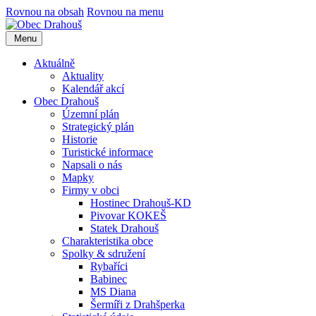
Rovnou na obsah
Rovnou na menu
Menu
Aktuálně
Aktuality
Kalendář akcí
Obec Drahouš
Územní plán
Strategický plán
Historie
Turistické informace
Napsali o nás
Mapky
Firmy v obci
Hostinec Drahouš-KD
Pivovar KOKEŠ
Statek Drahouš
Charakteristika obce
Spolky & sdružení
Rybaříci
Babinec
MS Diana
Šermíři z Drahšperka