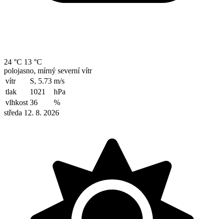
24 °C
13 °C
polojasno, mírný severní vítr
vítr
S, 5.73
m/s
tlak
1021
hPa
vlhkost
36
%
středa 12. 8. 2026