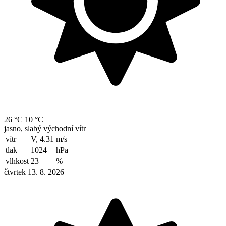
26 °C
10 °C
jasno, slabý východní vítr
vítr
V, 4.31
m/s
tlak
1024
hPa
vlhkost
23
%
čtvrtek 13. 8. 2026