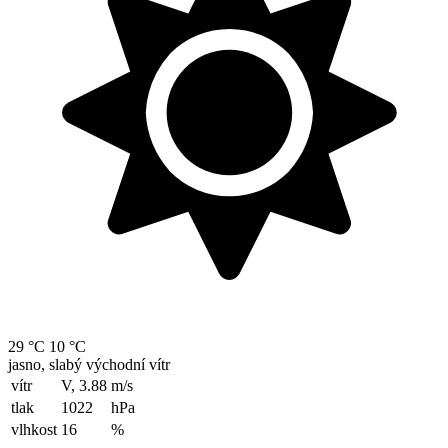
29 °C
10 °C
jasno, slabý východní vítr
vítr
V, 3.88
m/s
tlak
1022
hPa
vlhkost
16
%