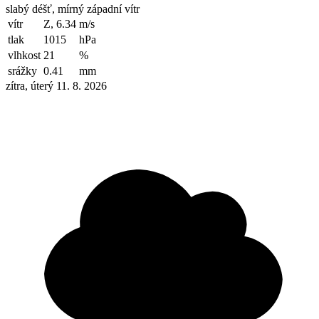
slabý déšť, mírný západní vítr
vítr
Z, 6.34
m/s
tlak
1015
hPa
vlhkost
21
%
srážky
0.41
mm
zítra, úterý 11. 8. 2026