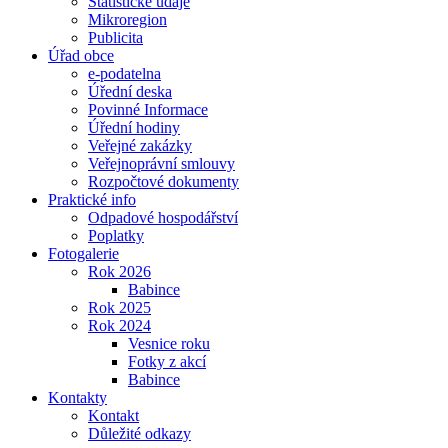
Statistické údaje
Mikroregion
Publicita
Úřad obce
e-podatelna
Úřední deska
Povinné Informace
Úřední hodiny
Veřejné zakázky
Veřejnoprávní smlouvy
Rozpočtové dokumenty
Praktické info
Odpadové hospodářství
Poplatky
Fotogalerie
Rok 2026
Babince
Rok 2025
Rok 2024
Vesnice roku
Fotky z akcí
Babince
Kontakty
Kontakt
Důležité odkazy