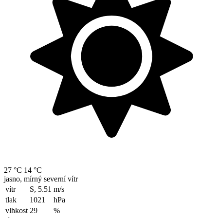
27 °C
14 °C
jasno, mírný severní vítr
vítr
S, 5.51
m/s
tlak
1021
hPa
vlhkost
29
%