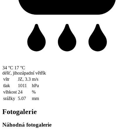
34 °C
17 °C
déšť, jihozápadní větřík
vítr
JZ, 3.3
m/s
tlak
1011
hPa
vlhkost
24
%
srážky
5.07
mm
Fotogalerie
Náhodná fotogalerie