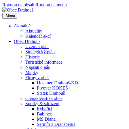
Rovnou na obsah
Rovnou na menu
Menu
Aktuálně
Aktuality
Kalendář akcí
Obec Drahouš
Územní plán
Strategický plán
Historie
Turistické informace
Napsali o nás
Mapky
Firmy v obci
Hostinec Drahouš-KD
Pivovar KOKEŠ
Statek Drahouš
Charakteristika obce
Spolky & sdružení
Rybaříci
Babinec
MS Diana
Šermíři z Drahšperka