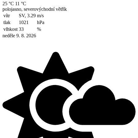
25 °C
11 °C
polojasno, severovýchodní větřík
vítr
SV, 3.29
m/s
tlak
1021
hPa
vlhkost
33
%
neděle 9. 8. 2026