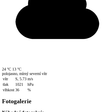
24 °C
13 °C
polojasno, mírný severní vítr
vítr
S, 5.73
m/s
tlak
1021
hPa
vlhkost
36
%
Fotogalerie