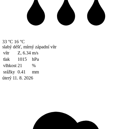
33 °C
16 °C
slabý déšť, mírný západní vítr
vítr
Z, 6.34
m/s
tlak
1015
hPa
vlhkost
21
%
srážky
0.41
mm
úterý 11. 8. 2026