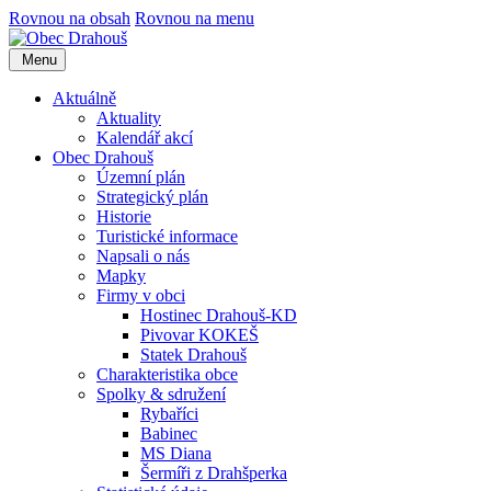
Rovnou na obsah
Rovnou na menu
Menu
Aktuálně
Aktuality
Kalendář akcí
Obec Drahouš
Územní plán
Strategický plán
Historie
Turistické informace
Napsali o nás
Mapky
Firmy v obci
Hostinec Drahouš-KD
Pivovar KOKEŠ
Statek Drahouš
Charakteristika obce
Spolky & sdružení
Rybaříci
Babinec
MS Diana
Šermíři z Drahšperka