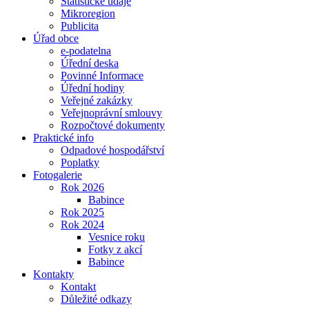
Statistické údaje
Mikroregion
Publicita
Úřad obce
e-podatelna
Úřední deska
Povinné Informace
Úřední hodiny
Veřejné zakázky
Veřejnoprávní smlouvy
Rozpočtové dokumenty
Praktické info
Odpadové hospodářství
Poplatky
Fotogalerie
Rok 2026
Babince
Rok 2025
Rok 2024
Vesnice roku
Fotky z akcí
Babince
Kontakty
Kontakt
Důležité odkazy