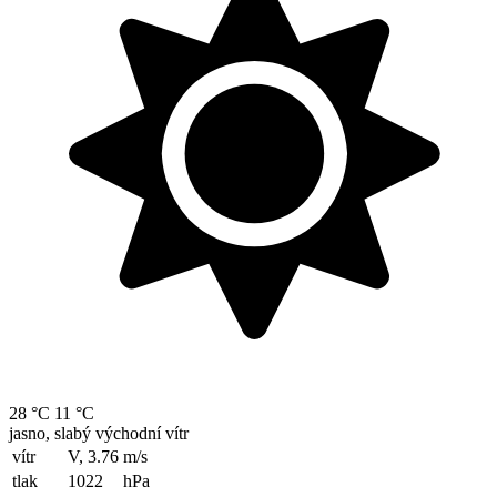
28 °C
11 °C
jasno, slabý východní vítr
vítr
V, 3.76
m/s
tlak
1022
hPa