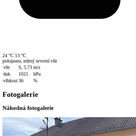
24 °C
13 °C
polojasno, mírný severní vítr
vítr
S, 5.73
m/s
tlak
1021
hPa
vlhkost
36
%
Fotogalerie
Náhodná fotogalerie