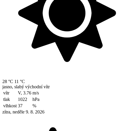
28 °C
11 °C
jasno, slabý východní vítr
vítr
V, 3.76
m/s
tlak
1022
hPa
vlhkost
37
%
zítra, neděle 9. 8. 2026