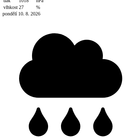
tlak
1018
hPa
vlhkost
27
%
pondělí 10. 8. 2026