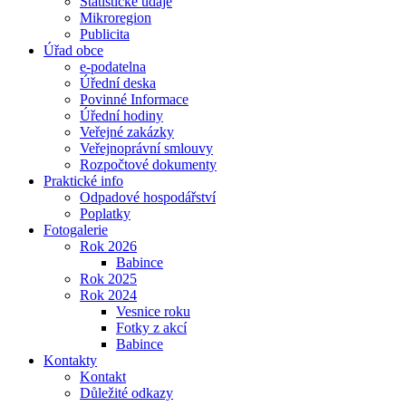
Statistické údaje
Mikroregion
Publicita
Úřad obce
e-podatelna
Úřední deska
Povinné Informace
Úřední hodiny
Veřejné zakázky
Veřejnoprávní smlouvy
Rozpočtové dokumenty
Praktické info
Odpadové hospodářství
Poplatky
Fotogalerie
Rok 2026
Babince
Rok 2025
Rok 2024
Vesnice roku
Fotky z akcí
Babince
Kontakty
Kontakt
Důležité odkazy