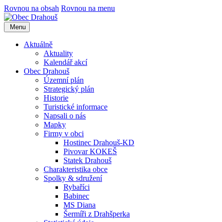
Rovnou na obsah
Rovnou na menu
Menu
Aktuálně
Aktuality
Kalendář akcí
Obec Drahouš
Územní plán
Strategický plán
Historie
Turistické informace
Napsali o nás
Mapky
Firmy v obci
Hostinec Drahouš-KD
Pivovar KOKEŠ
Statek Drahouš
Charakteristika obce
Spolky & sdružení
Rybaříci
Babinec
MS Diana
Šermíři z Drahšperka