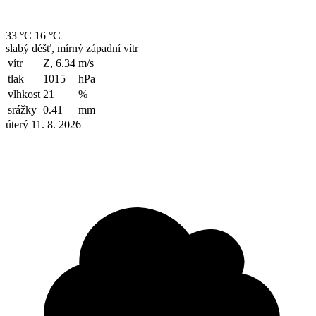
33 °C
16 °C
slabý déšť, mírný západní vítr
vítr
Z, 6.34
m/s
tlak
1015
hPa
vlhkost
21
%
srážky
0.41
mm
úterý 11. 8. 2026