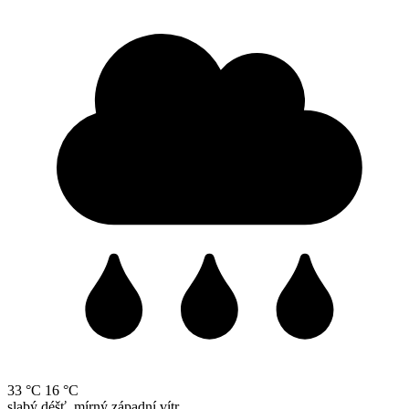
33 °C
16 °C
slabý déšť, mírný západní vítr