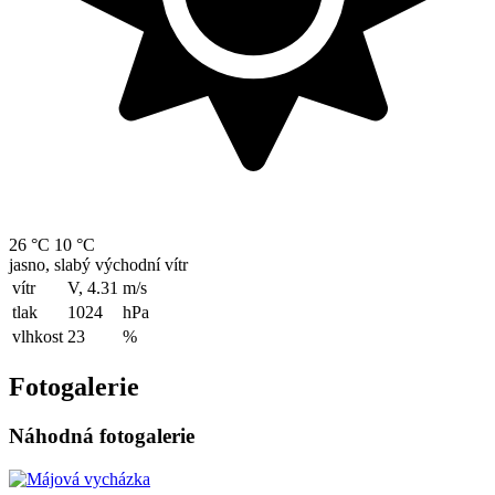
26 °C
10 °C
jasno, slabý východní vítr
vítr
V, 4.31
m/s
tlak
1024
hPa
vlhkost
23
%
Fotogalerie
Náhodná fotogalerie