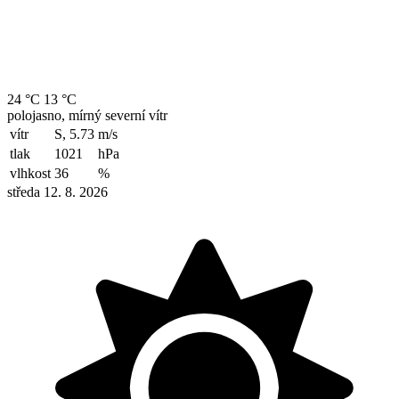
24 °C
13 °C
polojasno, mírný severní vítr
vítr
S, 5.73
m/s
tlak
1021
hPa
vlhkost
36
%
středa 12. 8. 2026