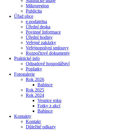
Statistické údaje
Mikroregion
Publicita
Úřad obce
e-podatelna
Úřední deska
Povinné Informace
Úřední hodiny
Veřejné zakázky
Veřejnoprávní smlouvy
Rozpočtové dokumenty
Praktické info
Odpadové hospodářství
Poplatky
Fotogalerie
Rok 2026
Babince
Rok 2025
Rok 2024
Vesnice roku
Fotky z akcí
Babince
Kontakty
Kontakt
Důležité odkazy