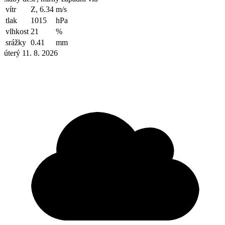
vítr
Z, 6.34
m/s
tlak
1015
hPa
vlhkost
21
%
srážky
0.41
mm
úterý 11. 8. 2026