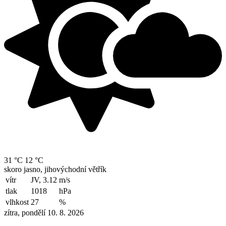
31 °C
12 °C
skoro jasno, jihovýchodní větřík
vítr
JV, 3.12
m/s
tlak
1018
hPa
vlhkost
27
%
zítra, pondělí 10. 8. 2026