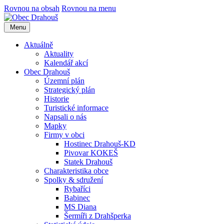
Rovnou na obsah
Rovnou na menu
Menu
Aktuálně
Aktuality
Kalendář akcí
Obec Drahouš
Územní plán
Strategický plán
Historie
Turistické informace
Napsali o nás
Mapky
Firmy v obci
Hostinec Drahouš-KD
Pivovar KOKEŠ
Statek Drahouš
Charakteristika obce
Spolky & sdružení
Rybaříci
Babinec
MS Diana
Šermíři z Drahšperka