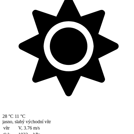
28 °C
11 °C
jasno, slabý východní vítr
vítr
V, 3.76
m/s