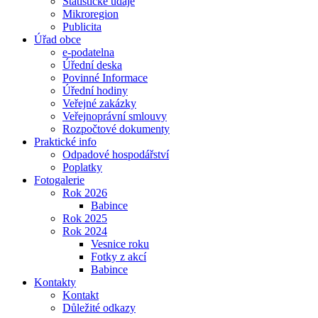
Statistické údaje
Mikroregion
Publicita
Úřad obce
e-podatelna
Úřední deska
Povinné Informace
Úřední hodiny
Veřejné zakázky
Veřejnoprávní smlouvy
Rozpočtové dokumenty
Praktické info
Odpadové hospodářství
Poplatky
Fotogalerie
Rok 2026
Babince
Rok 2025
Rok 2024
Vesnice roku
Fotky z akcí
Babince
Kontakty
Kontakt
Důležité odkazy