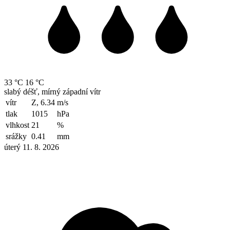
33 °C
16 °C
slabý déšť, mírný západní vítr
vítr
Z, 6.34
m/s
tlak
1015
hPa
vlhkost
21
%
srážky
0.41
mm
úterý 11. 8. 2026