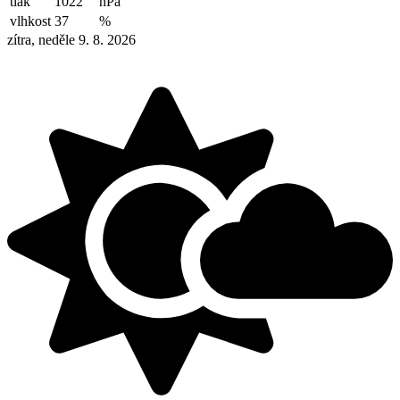
tlak
1022
hPa
vlhkost
37
%
zítra, neděle 9. 8. 2026