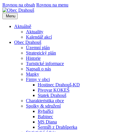
Rovnou na obsah
Rovnou na menu
Menu
Aktuálně
Aktuality
Kalendář akcí
Obec Drahouš
Územní plán
Strategický plán
Historie
Turistické informace
Napsali o nás
Mapky
Firmy v obci
Hostinec Drahouš-KD
Pivovar KOKEŠ
Statek Drahouš
Charakteristika obce
Spolky & sdružení
Rybaříci
Babinec
MS Diana
Šermíři z Drahšperka