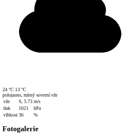
24 °C
13 °C
polojasno, mírný severní vítr
vítr
S, 5.73
m/s
tlak
1021
hPa
vlhkost
36
%
Fotogalerie