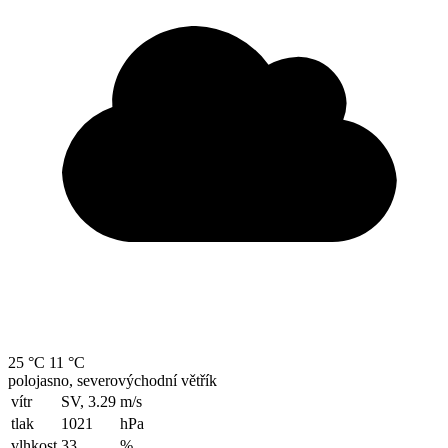
25 °C
11 °C
polojasno, severovýchodní větřík
vítr
SV, 3.29
m/s
tlak
1021
hPa
vlhkost
33
%