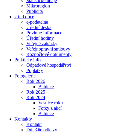
Statistické údaje
Mikroregion
Publicita
Úřad obce
e-podatelna
Úřední deska
Povinné Informace
Úřední hodiny
Veřejné zakázky
Veřejnoprávní smlouvy
Rozpočtové dokumenty
Praktické info
Odpadové hospodářství
Poplatky
Fotogalerie
Rok 2026
Babince
Rok 2025
Rok 2024
Vesnice roku
Fotky z akcí
Babince
Kontakty
Kontakt
Důležité odkazy