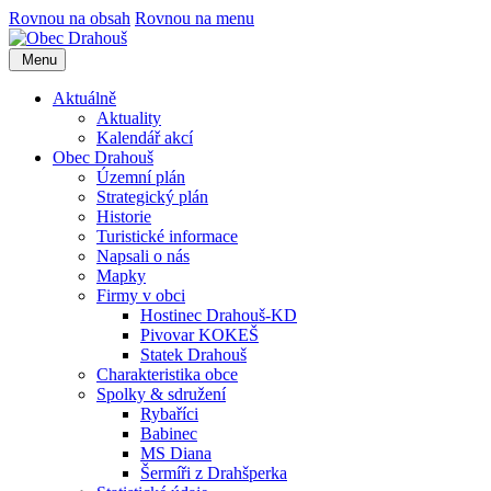
Rovnou na obsah
Rovnou na menu
Menu
Aktuálně
Aktuality
Kalendář akcí
Obec Drahouš
Územní plán
Strategický plán
Historie
Turistické informace
Napsali o nás
Mapky
Firmy v obci
Hostinec Drahouš-KD
Pivovar KOKEŠ
Statek Drahouš
Charakteristika obce
Spolky & sdružení
Rybaříci
Babinec
MS Diana
Šermíři z Drahšperka