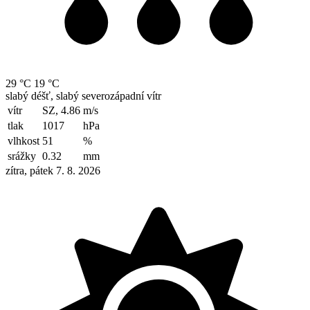
29 °C
19 °C
slabý déšť, slabý severozápadní vítr
vítr
SZ, 4.86
m/s
tlak
1017
hPa
vlhkost
51
%
srážky
0.32
mm
zítra, pátek 7. 8. 2026