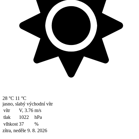
28 °C
11 °C
jasno, slabý východní vítr
vítr
V, 3.76
m/s
tlak
1022
hPa
vlhkost
37
%
zítra, neděle 9. 8. 2026