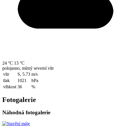
24 °C
13 °C
polojasno, mírný severní vítr
vítr
S, 5.73
m/s
tlak
1021
hPa
vlhkost
36
%
Fotogalerie
Náhodná fotogalerie