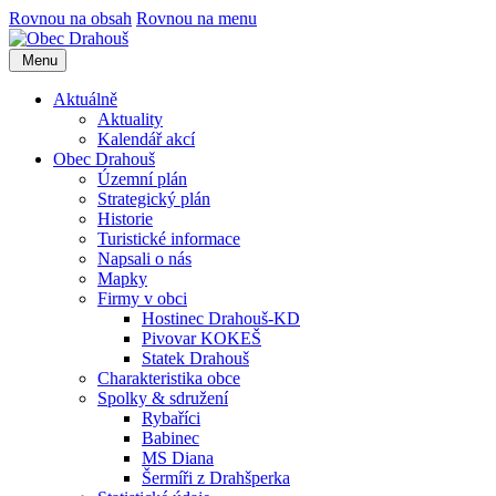
Rovnou na obsah
Rovnou na menu
Menu
Aktuálně
Aktuality
Kalendář akcí
Obec Drahouš
Územní plán
Strategický plán
Historie
Turistické informace
Napsali o nás
Mapky
Firmy v obci
Hostinec Drahouš-KD
Pivovar KOKEŠ
Statek Drahouš
Charakteristika obce
Spolky & sdružení
Rybaříci
Babinec
MS Diana
Šermíři z Drahšperka