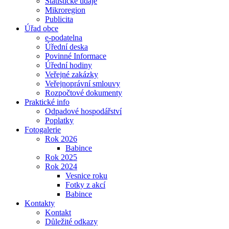
Statistické údaje
Mikroregion
Publicita
Úřad obce
e-podatelna
Úřední deska
Povinné Informace
Úřední hodiny
Veřejné zakázky
Veřejnoprávní smlouvy
Rozpočtové dokumenty
Praktické info
Odpadové hospodářství
Poplatky
Fotogalerie
Rok 2026
Babince
Rok 2025
Rok 2024
Vesnice roku
Fotky z akcí
Babince
Kontakty
Kontakt
Důležité odkazy