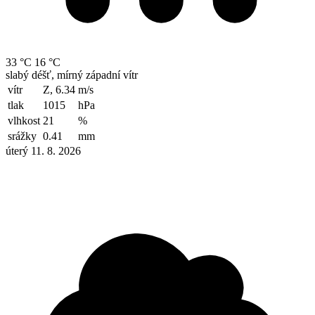
33 °C
16 °C
slabý déšť, mírný západní vítr
vítr
Z, 6.34
m/s
tlak
1015
hPa
vlhkost
21
%
srážky
0.41
mm
úterý 11. 8. 2026