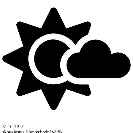
31 °C
12 °C
skoro jasno, jihovýchodní větřík