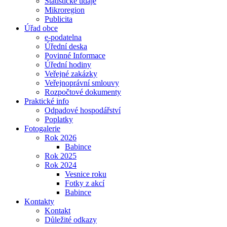
Statistické údaje
Mikroregion
Publicita
Úřad obce
e-podatelna
Úřední deska
Povinné Informace
Úřední hodiny
Veřejné zakázky
Veřejnoprávní smlouvy
Rozpočtové dokumenty
Praktické info
Odpadové hospodářství
Poplatky
Fotogalerie
Rok 2026
Babince
Rok 2025
Rok 2024
Vesnice roku
Fotky z akcí
Babince
Kontakty
Kontakt
Důležité odkazy