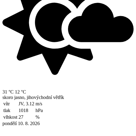
31 °C
12 °C
skoro jasno, jihovýchodní větřík
vítr
JV, 3.12
m/s
tlak
1018
hPa
vlhkost
27
%
pondělí 10. 8. 2026