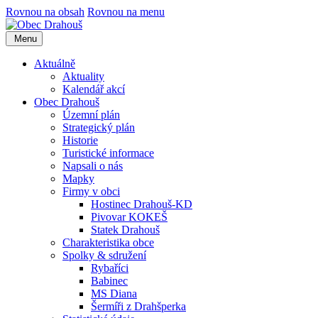
Rovnou na obsah
Rovnou na menu
Menu
Aktuálně
Aktuality
Kalendář akcí
Obec Drahouš
Územní plán
Strategický plán
Historie
Turistické informace
Napsali o nás
Mapky
Firmy v obci
Hostinec Drahouš-KD
Pivovar KOKEŠ
Statek Drahouš
Charakteristika obce
Spolky & sdružení
Rybaříci
Babinec
MS Diana
Šermíři z Drahšperka