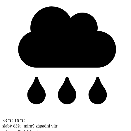
33 °C
16 °C
slabý déšť, mírný západní vítr