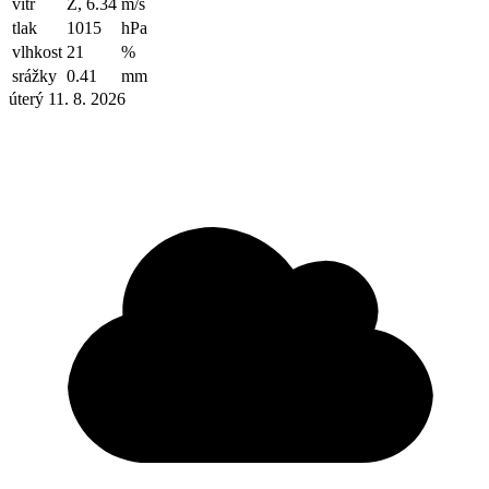
vítr
Z, 6.34
m/s
tlak
1015
hPa
vlhkost
21
%
srážky
0.41
mm
úterý 11. 8. 2026