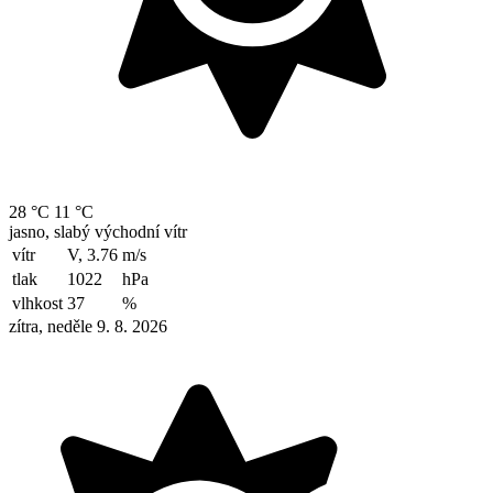
28 °C
11 °C
jasno, slabý východní vítr
vítr
V, 3.76
m/s
tlak
1022
hPa
vlhkost
37
%
zítra, neděle 9. 8. 2026