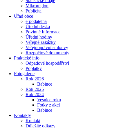
Statistické údaje
Mikroregion
Publicita
Úřad obce
e-podatelna
Úřední deska
Povinné Informace
Úřední hodiny
Veřejné zakázky
Veřejnoprávní smlouvy
Rozpočtové dokumenty
Praktické info
Odpadové hospodářství
Poplatky
Fotogalerie
Rok 2026
Babince
Rok 2025
Rok 2024
Vesnice roku
Fotky z akcí
Babince
Kontakty
Kontakt
Důležité odkazy