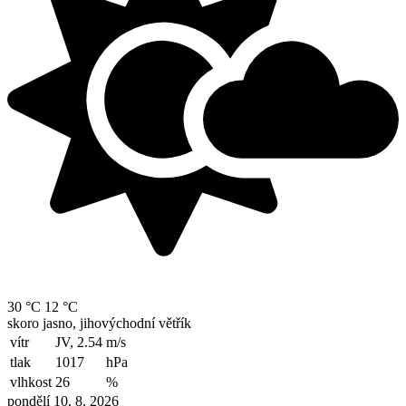
30 °C
12 °C
skoro jasno, jihovýchodní větřík
vítr
JV, 2.54
m/s
tlak
1017
hPa
vlhkost
26
%
pondělí 10. 8. 2026