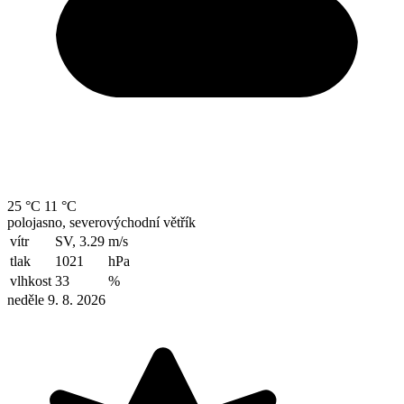
25 °C
11 °C
polojasno, severovýchodní větřík
vítr
SV, 3.29
m/s
tlak
1021
hPa
vlhkost
33
%
neděle 9. 8. 2026