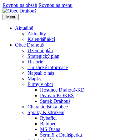
Rovnou na obsah
Rovnou na menu
Menu
Aktuálně
Aktuality
Kalendář akcí
Obec Drahouš
Územní plán
Strategický plán
Historie
Turistické informace
Napsali o nás
Mapky
Firmy v obci
Hostinec Drahouš-KD
Pivovar KOKEŠ
Statek Drahouš
Charakteristika obce
Spolky & sdružení
Rybaříci
Babinec
MS Diana
Šermíři z Drahšperka