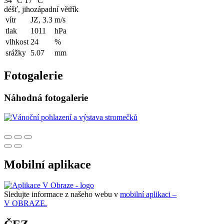
34 °C
17 °C
déšť, jihozápadní větřík
vítr
JZ, 3.3
m/s
tlak
1011
hPa
vlhkost
24
%
srážky
5.07
mm
Fotogalerie
Náhodná fotogalerie
Mobilní aplikace
Sledujte informace z našeho webu v
mobilní aplikaci –
V OBRAZE.