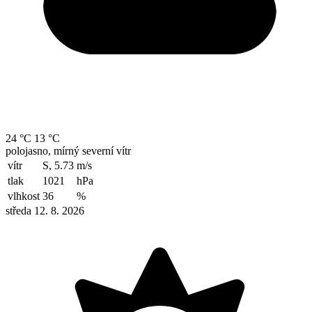
24 °C
13 °C
polojasno, mírný severní vítr
vítr
S, 5.73
m/s
tlak
1021
hPa
vlhkost
36
%
středa 12. 8. 2026