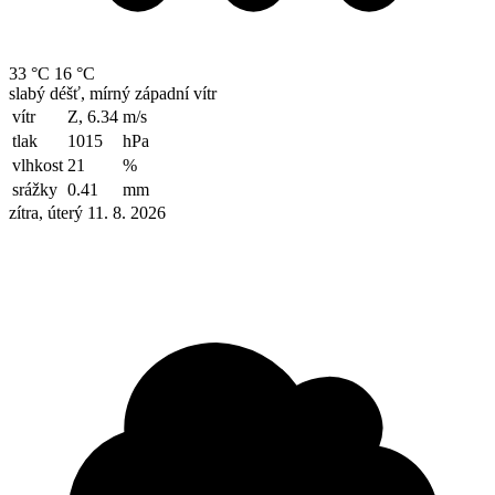
33 °C
16 °C
slabý déšť, mírný západní vítr
vítr
Z, 6.34
m/s
tlak
1015
hPa
vlhkost
21
%
srážky
0.41
mm
zítra, úterý 11. 8. 2026