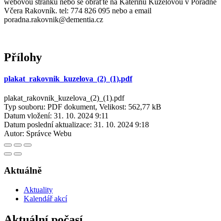
webovou stránku nebo se obraťte na Kateřinu Kuželovou v Poradně
Včera Rakovník. tel: 774 826 095 nebo a email
poradna.rakovnik@dementia.cz
Přílohy
plakat_rakovnik_kuzelova_(2)_(1).pdf
plakat_rakovnik_kuzelova_(2)_(1).pdf
Typ souboru: PDF dokument, Velikost: 562,77 kB
Datum vložení:
31. 10. 2024 9:11
Datum poslední aktualizace:
31. 10. 2024 9:18
Autor:
Správce Webu
Aktuálně
Aktuality
Kalendář akcí
Aktuální počasí