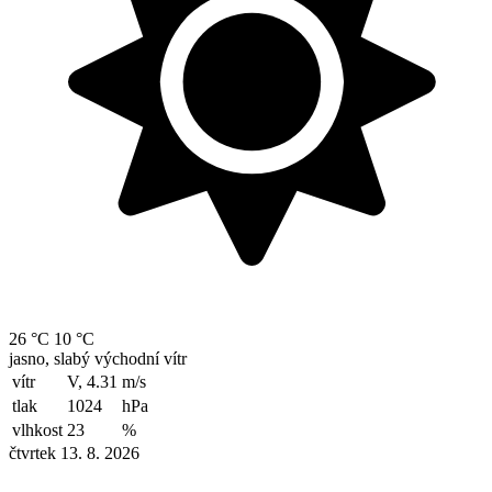
26 °C
10 °C
jasno, slabý východní vítr
vítr
V, 4.31
m/s
tlak
1024
hPa
vlhkost
23
%
čtvrtek 13. 8. 2026