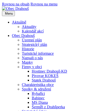
Rovnou na obsah
Rovnou na menu
Menu
Aktuálně
Aktuality
Kalendář akcí
Obec Drahouš
Územní plán
Strategický plán
Historie
Turistické informace
Napsali o nás
Mapky
Firmy v obci
Hostinec Drahouš-KD
Pivovar KOKEŠ
Statek Drahouš
Charakteristika obce
Spolky & sdružení
Rybaříci
Babinec
MS Diana
Šermíři z Drahšperka