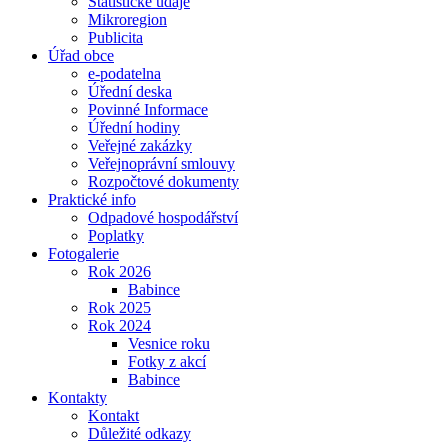
Statistické údaje
Mikroregion
Publicita
Úřad obce
e-podatelna
Úřední deska
Povinné Informace
Úřední hodiny
Veřejné zakázky
Veřejnoprávní smlouvy
Rozpočtové dokumenty
Praktické info
Odpadové hospodářství
Poplatky
Fotogalerie
Rok 2026
Babince
Rok 2025
Rok 2024
Vesnice roku
Fotky z akcí
Babince
Kontakty
Kontakt
Důležité odkazy