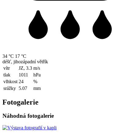
34 °C
17 °C
déšť, jihozápadní větřík
vítr
JZ, 3.3
m/s
tlak
1011
hPa
vlhkost
24
%
srážky
5.07
mm
Fotogalerie
Náhodná fotogalerie