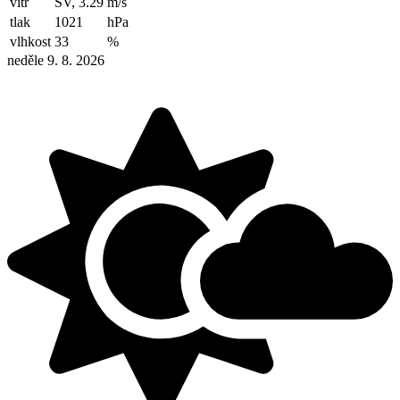
vítr
SV, 3.29
m/s
tlak
1021
hPa
vlhkost
33
%
neděle 9. 8. 2026