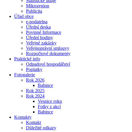
Statistické údaje
Mikroregion
Publicita
Úřad obce
e-podatelna
Úřední deska
Povinné Informace
Úřední hodiny
Veřejné zakázky
Veřejnoprávní smlouvy
Rozpočtové dokumenty
Praktické info
Odpadové hospodářství
Poplatky
Fotogalerie
Rok 2026
Babince
Rok 2025
Rok 2024
Vesnice roku
Fotky z akcí
Babince
Kontakty
Kontakt
Důležité odkazy