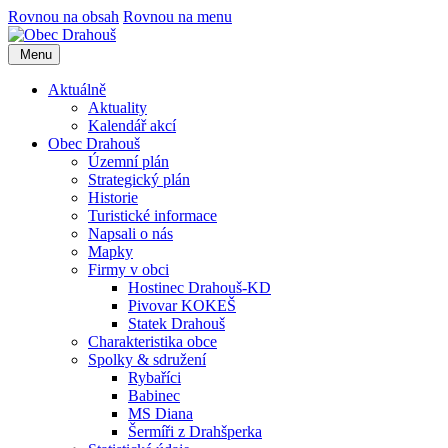
Rovnou na obsah
Rovnou na menu
Menu
Aktuálně
Aktuality
Kalendář akcí
Obec Drahouš
Územní plán
Strategický plán
Historie
Turistické informace
Napsali o nás
Mapky
Firmy v obci
Hostinec Drahouš-KD
Pivovar KOKEŠ
Statek Drahouš
Charakteristika obce
Spolky & sdružení
Rybaříci
Babinec
MS Diana
Šermíři z Drahšperka