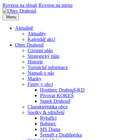
Rovnou na obsah
Rovnou na menu
Menu
Aktuálně
Aktuality
Kalendář akcí
Obec Drahouš
Územní plán
Strategický plán
Historie
Turistické informace
Napsali o nás
Mapky
Firmy v obci
Hostinec Drahouš-KD
Pivovar KOKEŠ
Statek Drahouš
Charakteristika obce
Spolky & sdružení
Rybaříci
Babinec
MS Diana
Šermíři z Drahšperka