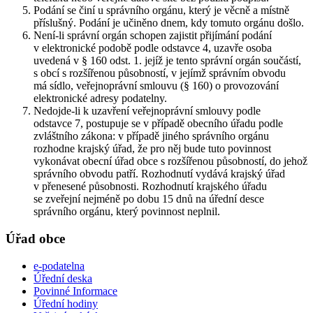
Podání se činí u správního orgánu, který je věcně a místně
příslušný. Podání je učiněno dnem, kdy tomuto orgánu došlo.
Není-li správní orgán schopen zajistit přijímání podání
v elektronické podobě podle odstavce 4, uzavře osoba
uvedená v § 160 odst. 1. jejíž je tento správní orgán součástí,
s obcí s rozšířenou působností, v jejímž správním obvodu
má sídlo, veřejnoprávní smlouvu (§ 160) o provozování
elektronické adresy podatelny.
Nedojde-li k uzavření veřejnoprávní smlouvy podle
odstavce 7, postupuje se v případě obecního úřadu podle
zvláštního zákona: v případě jiného správního orgánu
rozhodne krajský úřad, že pro něj bude tuto povinnost
vykonávat obecní úřad obce s rozšířenou působností, do jehož
správního obvodu patří. Rozhodnutí vydává krajský úřad
v přenesené působnosti. Rozhodnutí krajského úřadu
se zveřejní nejméně po dobu 15 dnů na úřední desce
správního orgánu, který povinnost neplnil.
Úřad obce
e-podatelna
Úřední deska
Povinné Informace
Úřední hodiny