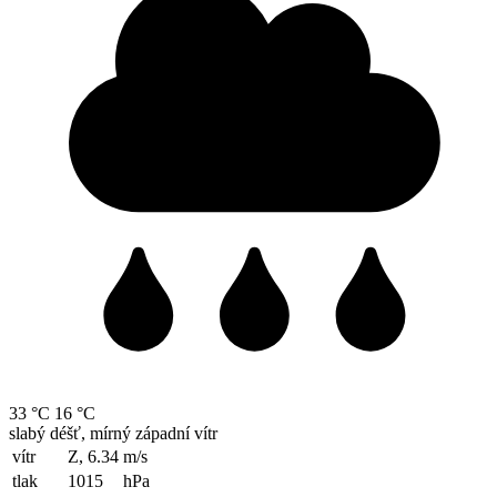
33 °C
16 °C
slabý déšť, mírný západní vítr
vítr
Z, 6.34
m/s
tlak
1015
hPa