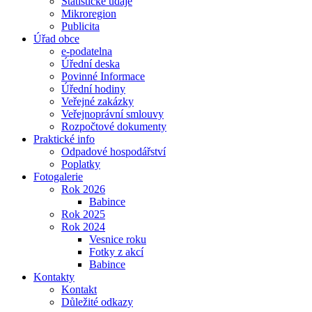
Statistické údaje
Mikroregion
Publicita
Úřad obce
e-podatelna
Úřední deska
Povinné Informace
Úřední hodiny
Veřejné zakázky
Veřejnoprávní smlouvy
Rozpočtové dokumenty
Praktické info
Odpadové hospodářství
Poplatky
Fotogalerie
Rok 2026
Babince
Rok 2025
Rok 2024
Vesnice roku
Fotky z akcí
Babince
Kontakty
Kontakt
Důležité odkazy