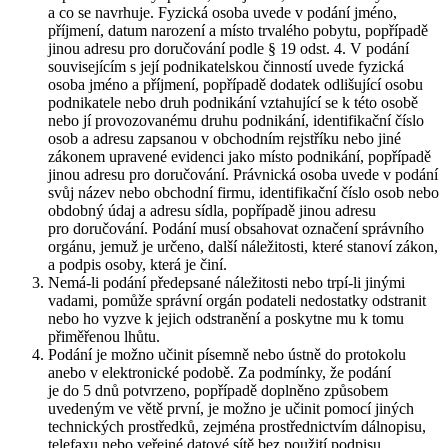
a co se navrhuje. Fyzická osoba uvede v podání jméno,
příjmení, datum narození a místo trvalého pobytu, popřípadě
jinou adresu pro doručování podle § 19 odst. 4. V podání
souvisejícím s její podnikatelskou činností uvede fyzická
osoba jméno a příjmení, popřípadě dodatek odlišující osobu
podnikatele nebo druh podnikání vztahující se k této osobě
nebo jí provozovanému druhu podnikání, identifikační číslo
osob a adresu zapsanou v obchodním rejstříku nebo jiné
zákonem upravené evidenci jako místo podnikání, popřípadě
jinou adresu pro doručování. Právnická osoba uvede v podání
svůj název nebo obchodní firmu, identifikační číslo osob nebo
obdobný údaj a adresu sídla, popřípadě jinou adresu
pro doručování. Podání musí obsahovat označení správního
orgánu, jemuž je určeno, další náležitosti, které stanoví zákon,
a podpis osoby, která je činí.
Nemá-li podání předepsané náležitosti nebo trpí-li jinými
vadami, pomůže správní orgán podateli nedostatky odstranit
nebo ho vyzve k jejich odstranění a poskytne mu k tomu
přiměřenou lhůtu.
Podání je možno učinit písemně nebo ústně do protokolu
anebo v elektronické podobě. Za podmínky, že podání
je do 5 dnů potvrzeno, popřípadě doplněno způsobem
uvedeným ve větě první, je možno je učinit pomocí jiných
technických prostředků, zejména prostřednictvím dálnopisu,
telefaxu nebo veřejné datové sítě bez použití podpisu.