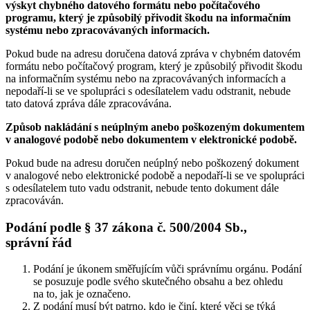
výskyt chybného datového formátu nebo počítačového
programu, který je způsobilý přivodit škodu na informačním
systému nebo zpracovávaných informacích.
Pokud bude na adresu doručena datová zpráva v chybném datovém
formátu nebo počítačový program, který je způsobilý přivodit škodu
na informačním systému nebo na zpracovávaných informacích a
nepodaří-li se ve spolupráci s odesílatelem vadu odstranit, nebude
tato datová zpráva dále zpracovávána.
Způsob nakládání s neúplným anebo poškozeným dokumentem
v analogové podobě nebo dokumentem v elektronické podobě.
Pokud bude na adresu doručen neúplný nebo poškozený dokument
v analogové nebo elektronické podobě a nepodaří-li se ve spolupráci
s odesílatelem tuto vadu odstranit, nebude tento dokument dále
zpracováván.
Podání podle § 37 zákona č. 500/2004 Sb.,
správní řád
Podání je úkonem směřujícím vůči správnímu orgánu. Podání
se posuzuje podle svého skutečného obsahu a bez ohledu
na to, jak je označeno.
Z podání musí být patrno, kdo je činí, které věci se týká