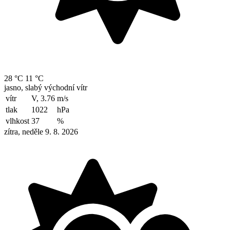
28 °C
11 °C
jasno, slabý východní vítr
vítr
V, 3.76
m/s
tlak
1022
hPa
vlhkost
37
%
zítra, neděle 9. 8. 2026