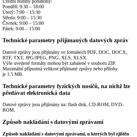
Úřední hodiny podatelny:
Pondělí: 9:30 – 18:00
Úterý: 7:00 – 15:30
Středa: 9:00 – 15:30
Čtvrtek: 9:00 – 15:00
Pátek: 9:00 – 15:00
Technické parametry přijímaných datových zpráv
Datové zprávy jsou přijímány ve formátech
PDF, DOC, DOCX,
RTF, TXT, JPG/JPEG, PNG, XLS, XLSX.
Výše uvedené formáty mohou být zabalené v souboru ZIP.
Maximální přípustná velikost přijímané zprávy nebo přílohy
je
1.5 MB
.
Technické parametry fyzických nosičů, na nichž lze
předávat elektronická data
Datové zprávy jsou přijímány na:
flash disk, CD-ROM, DVD-
ROM.
Způsob nakládání s datovými zprávami
Způsob nakládání s datovými zprávami, u kterých byl zjištěn