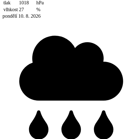
tlak
1018
hPa
vlhkost
27
%
pondělí 10. 8. 2026