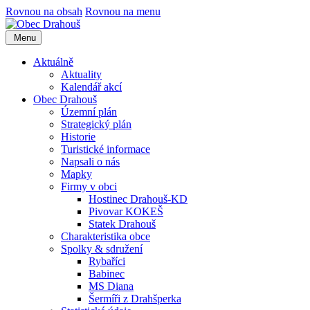
Rovnou na obsah
Rovnou na menu
Menu
Aktuálně
Aktuality
Kalendář akcí
Obec Drahouš
Územní plán
Strategický plán
Historie
Turistické informace
Napsali o nás
Mapky
Firmy v obci
Hostinec Drahouš-KD
Pivovar KOKEŠ
Statek Drahouš
Charakteristika obce
Spolky & sdružení
Rybaříci
Babinec
MS Diana
Šermíři z Drahšperka