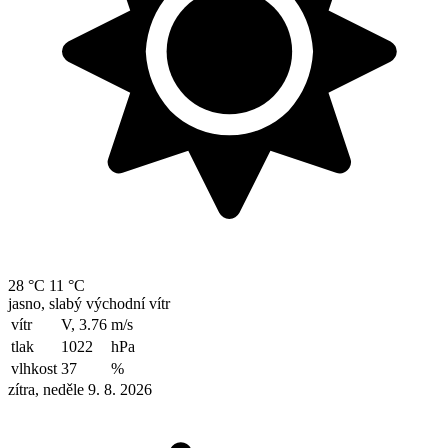
28 °C
11 °C
jasno, slabý východní vítr
vítr
V, 3.76
m/s
tlak
1022
hPa
vlhkost
37
%
zítra, neděle 9. 8. 2026