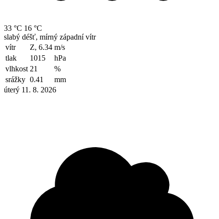
33 °C
16 °C
slabý déšť, mírný západní vítr
vítr
Z, 6.34
m/s
tlak
1015
hPa
vlhkost
21
%
srážky
0.41
mm
úterý 11. 8. 2026