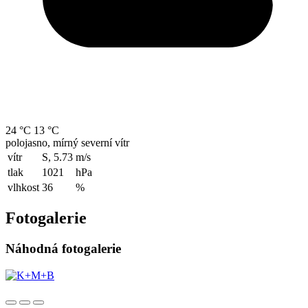
24 °C
13 °C
polojasno, mírný severní vítr
vítr
S, 5.73
m/s
tlak
1021
hPa
vlhkost
36
%
Fotogalerie
Náhodná fotogalerie