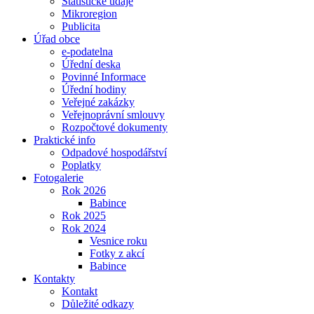
Statistické údaje
Mikroregion
Publicita
Úřad obce
e-podatelna
Úřední deska
Povinné Informace
Úřední hodiny
Veřejné zakázky
Veřejnoprávní smlouvy
Rozpočtové dokumenty
Praktické info
Odpadové hospodářství
Poplatky
Fotogalerie
Rok 2026
Babince
Rok 2025
Rok 2024
Vesnice roku
Fotky z akcí
Babince
Kontakty
Kontakt
Důležité odkazy