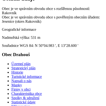
Obec je ve správním obvodu obce s rozšířenou působností:
Rakovník
Obec je ve správním obvodu obce s pověřeným obecním úřadem:
Jesenice (okres Rakovník)
Geografické informace
Nadmořská výška: 531 m
Souřadnice WGS 84: N 50°04.983 ', E 13°28.600 '
Obec Drahouš
Územní plán
Strategický plán
Historie
Turistické informace
Napsali o nás
Mapky
Firmy v obci
Charakteristika obce
Spolky & sdružení
Statistické údaje