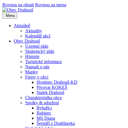
Rovnou na obsah
Rovnou na menu
Menu
Aktuálně
Aktuality
Kalendář akcí
Obec Drahouš
Územní plán
Strategický plán
Historie
Turistické informace
Napsali o nás
Mapky
Firmy v obci
Hostinec Drahouš-KD
Pivovar KOKEŠ
Statek Drahouš
Charakteristika obce
Spolky & sdružení
Rybaříci
Babinec
MS Diana
Šermíři z Drahšperka