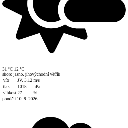
31 °C
12 °C
skoro jasno, jihovýchodní větřík
vítr
JV, 3.12
m/s
tlak
1018
hPa
vlhkost
27
%
pondělí 10. 8. 2026