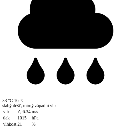
33 °C
16 °C
slabý déšť, mírný západní vítr
vítr
Z, 6.34
m/s
tlak
1015
hPa
vlhkost
21
%