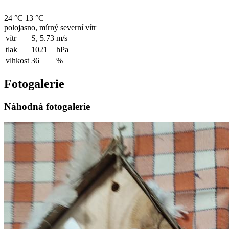
24 °C
13 °C
polojasno, mírný severní vítr
vítr
S, 5.73
m/s
tlak
1021
hPa
vlhkost
36
%
Fotogalerie
Náhodná fotogalerie