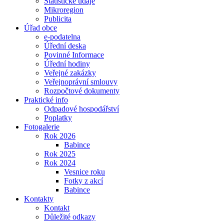
Statistické údaje
Mikroregion
Publicita
Úřad obce
e-podatelna
Úřední deska
Povinné Informace
Úřední hodiny
Veřejné zakázky
Veřejnoprávní smlouvy
Rozpočtové dokumenty
Praktické info
Odpadové hospodářství
Poplatky
Fotogalerie
Rok 2026
Babince
Rok 2025
Rok 2024
Vesnice roku
Fotky z akcí
Babince
Kontakty
Kontakt
Důležité odkazy