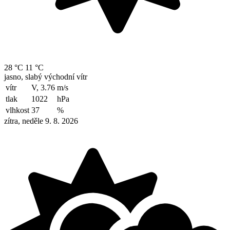
28 °C
11 °C
jasno, slabý východní vítr
vítr
V, 3.76
m/s
tlak
1022
hPa
vlhkost
37
%
zítra, neděle 9. 8. 2026