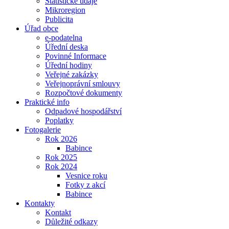
Statistické údaje
Mikroregion
Publicita
Úřad obce
e-podatelna
Úřední deska
Povinné Informace
Úřední hodiny
Veřejné zakázky
Veřejnoprávní smlouvy
Rozpočtové dokumenty
Praktické info
Odpadové hospodářství
Poplatky
Fotogalerie
Rok 2026
Babince
Rok 2025
Rok 2024
Vesnice roku
Fotky z akcí
Babince
Kontakty
Kontakt
Důležité odkazy