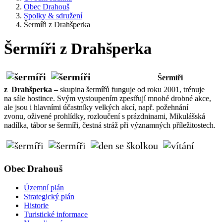
Obec Drahouš
Spolky & sdružení
Šermíři z Drahšperka
Šermíři z Drahšperka
Šermíři
z Drahšperka –
skupina šermířů funguje od roku 2001, trénuje
na sále hostince. Svým vystoupením zpestřují mnohé drobné akce,
ale jsou i hlavními účastníky velkých akcí, např. požehnání
zvonu, oživené prohlídky, rozloučení s prázdninami, Mikulášská
nadílka, tábor se šermíři, čestná stráž při významných příležitostech.
Obec Drahouš
Územní plán
Strategický plán
Historie
Turistické informace