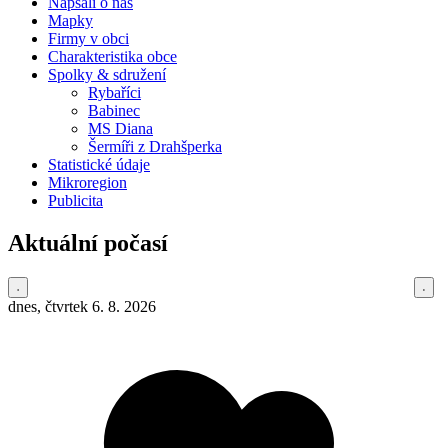
Napsali o nás
Mapky
Firmy v obci
Charakteristika obce
Spolky & sdružení
Rybaříci
Babinec
MS Diana
Šermíři z Drahšperka
Statistické údaje
Mikroregion
Publicita
Aktuální počasí
dnes, čtvrtek 6. 8. 2026