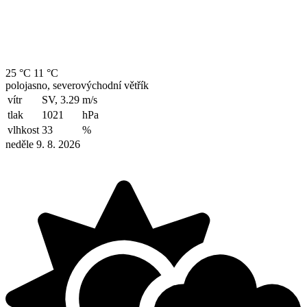
25 °C
11 °C
polojasno, severovýchodní větřík
vítr
SV, 3.29
m/s
tlak
1021
hPa
vlhkost
33
%
neděle 9. 8. 2026