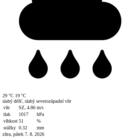
29 °C
19 °C
slabý déšť, slabý severozápadní vítr
vítr
SZ, 4.86
m/s
tlak
1017
hPa
vlhkost
51
%
srážky
0.32
mm
zítra, pátek 7. 8. 2026