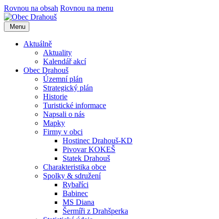
Rovnou na obsah
Rovnou na menu
Menu
Aktuálně
Aktuality
Kalendář akcí
Obec Drahouš
Územní plán
Strategický plán
Historie
Turistické informace
Napsali o nás
Mapky
Firmy v obci
Hostinec Drahouš-KD
Pivovar KOKEŠ
Statek Drahouš
Charakteristika obce
Spolky & sdružení
Rybaříci
Babinec
MS Diana
Šermíři z Drahšperka