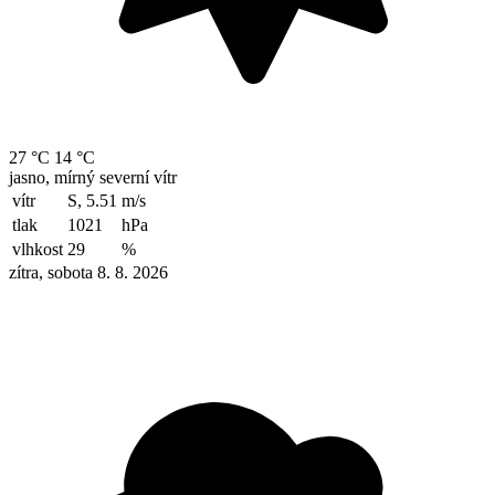
27 °C
14 °C
jasno, mírný severní vítr
vítr
S, 5.51
m/s
tlak
1021
hPa
vlhkost
29
%
zítra, sobota 8. 8. 2026