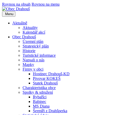
Rovnou na obsah
Rovnou na menu
Menu
Aktuálně
Aktuality
Kalendář akcí
Obec Drahouš
Územní plán
Strategický plán
Historie
Turistické informace
Napsali o nás
Mapky
Firmy v obci
Hostinec Drahouš-KD
Pivovar KOKEŠ
Statek Drahouš
Charakteristika obce
Spolky & sdružení
Rybaříci
Babinec
MS Diana
Šermíři z Drahšperka