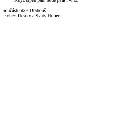
Když srpen pálí, bude pálit i víno.
Součástí obce Drahouš
je obec Tlestky a Svatý Hubert.