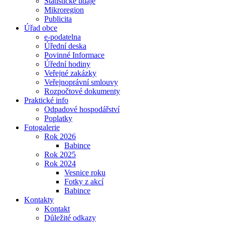
Statistické údaje
Mikroregion
Publicita
Úřad obce
e-podatelna
Úřední deska
Povinné Informace
Úřední hodiny
Veřejné zakázky
Veřejnoprávní smlouvy
Rozpočtové dokumenty
Praktické info
Odpadové hospodářství
Poplatky
Fotogalerie
Rok 2026
Babince
Rok 2025
Rok 2024
Vesnice roku
Fotky z akcí
Babince
Kontakty
Kontakt
Důležité odkazy