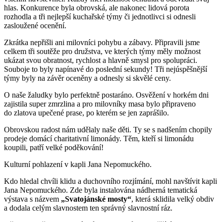
hlas. Konkurence byla obrovská, ale nakonec lidová porota
rozhodla a tři nejlepší kuchařské týmy či jednotlivci si odnesli
zasloužené ocenění.
Zkrátka nepřišli ani milovníci pohybu a zábavy. Připravili jsme
celkem tři soutěže pro družstva, ve kterých týmy měly možnost
ukázat svou obratnost, rychlost a hlavně smysl pro spolupráci.
Souboje to byly napínavé do poslední sekundy! Tři nejúspěšnější
týmy byly na závěr oceněny a odnesly si skvělé ceny.
O naše žaludky bylo perfektně postaráno. Osvěžení v horkém dni
zajistila super zmrzlina a pro milovníky masa bylo připraveno
do zlatova upečené prase, po kterém se jen zaprášilo.
Obrovskou radost nám udělaly naše děti. Ty se s nadšením chopily
prodeje domácí charitativní limonády. Těm, kteří si limonádu
koupili, patří velké poděkování!
Kulturní pohlazení v kapli Jana Nepomuckého.
Kdo hledal chvíli klidu a duchovního rozjímání, mohl navštívit kapli
Jana Nepomuckého. Zde byla instalována nádherná tematická
výstava s názvem
„Svatojánské mosty“
, která sklidila velký obdiv
a dodala celým slavnostem ten správný slavnostní ráz.