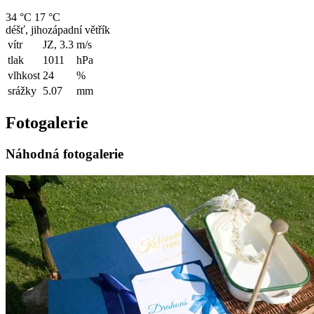
34 °C
17 °C
déšť, jihozápadní větřík
vítr
JZ, 3.3
m/s
tlak
1011
hPa
vlhkost
24
%
srážky
5.07
mm
Fotogalerie
Náhodná fotogalerie