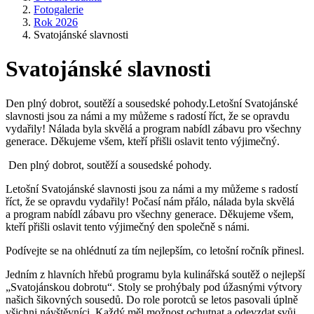
Fotogalerie
Rok 2026
Svatojánské slavnosti
Svatojánské slavnosti
Den plný dobrot, soutěží a sousedské pohody.Letošní Svatojánské
slavnosti jsou za námi a my můžeme s radostí říct, že se opravdu
vydařily! Nálada byla skvělá a program nabídl zábavu pro všechny
generace. Děkujeme všem, kteří přišli oslavit tento výjimečný.
Den plný dobrot, soutěží a sousedské pohody.
Letošní Svatojánské slavnosti jsou za námi a my můžeme s radostí
říct, že se opravdu vydařily! Počasí nám přálo, nálada byla skvělá
a program nabídl zábavu pro všechny generace. Děkujeme všem,
kteří přišli oslavit tento výjimečný den společně s námi.
Podívejte se na ohlédnutí za tím nejlepším, co letošní ročník přinesl.
Jedním z hlavních hřebů programu byla kulinářská soutěž o nejlepší
„Svatojánskou dobrotu“. Stoly se prohýbaly pod úžasnými výtvory
našich šikovných sousedů. Do role porotců se letos pasovali úplně
všichni návštěvníci. Každý měl možnost ochutnat a odevzdat svůj