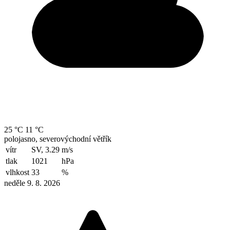
25 °C
11 °C
polojasno, severovýchodní větřík
vítr
SV, 3.29
m/s
tlak
1021
hPa
vlhkost
33
%
neděle 9. 8. 2026