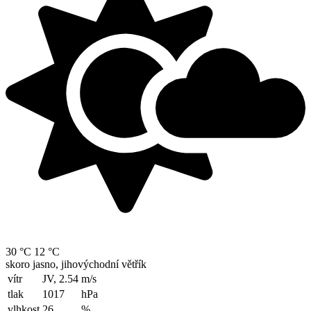
30 °C
12 °C
skoro jasno, jihovýchodní větřík
vítr
JV, 2.54
m/s
tlak
1017
hPa
vlhkost
26
%