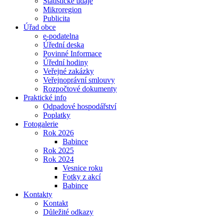
Statistické údaje
Mikroregion
Publicita
Úřad obce
e-podatelna
Úřední deska
Povinné Informace
Úřední hodiny
Veřejné zakázky
Veřejnoprávní smlouvy
Rozpočtové dokumenty
Praktické info
Odpadové hospodářství
Poplatky
Fotogalerie
Rok 2026
Babince
Rok 2025
Rok 2024
Vesnice roku
Fotky z akcí
Babince
Kontakty
Kontakt
Důležité odkazy