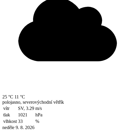
25 °C
11 °C
polojasno, severovýchodní větřík
vítr
SV, 3.29
m/s
tlak
1021
hPa
vlhkost
33
%
neděle 9. 8. 2026