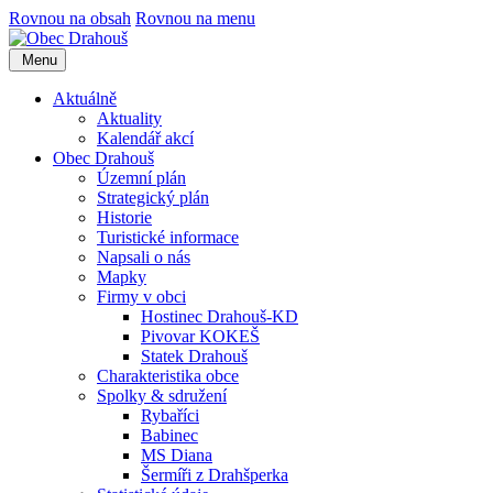
Rovnou na obsah
Rovnou na menu
Menu
Aktuálně
Aktuality
Kalendář akcí
Obec Drahouš
Územní plán
Strategický plán
Historie
Turistické informace
Napsali o nás
Mapky
Firmy v obci
Hostinec Drahouš-KD
Pivovar KOKEŠ
Statek Drahouš
Charakteristika obce
Spolky & sdružení
Rybaříci
Babinec
MS Diana
Šermíři z Drahšperka