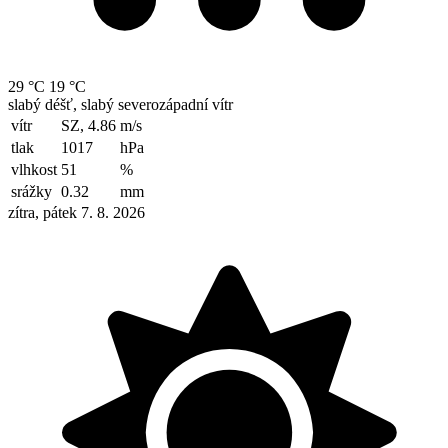
29 °C
19 °C
slabý déšť, slabý severozápadní vítr
vítr
SZ, 4.86
m/s
tlak
1017
hPa
vlhkost
51
%
srážky
0.32
mm
zítra, pátek 7. 8. 2026