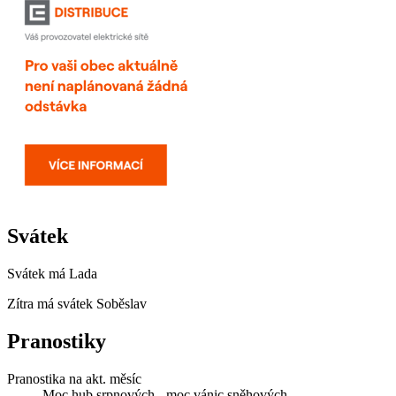
Svátek
Svátek má
Lada
Zítra má svátek
Soběslav
Pranostiky
Pranostika na akt. měsíc
Moc hub srpnových - moc vánic sněhových.