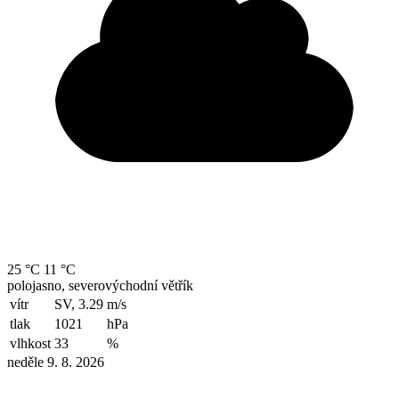
25 °C
11 °C
polojasno, severovýchodní větřík
vítr
SV, 3.29
m/s
tlak
1021
hPa
vlhkost
33
%
neděle 9. 8. 2026