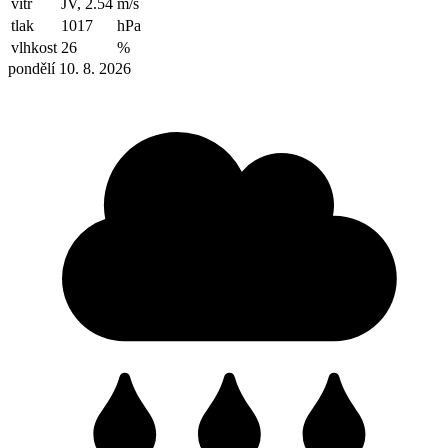
vítr
JV, 2.54
m/s
tlak
1017
hPa
vlhkost
26
%
pondělí 10. 8. 2026