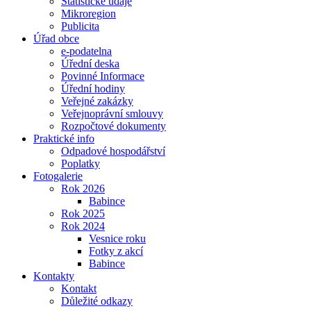
Statistické údaje
Mikroregion
Publicita
Úřad obce
e-podatelna
Úřední deska
Povinné Informace
Úřední hodiny
Veřejné zakázky
Veřejnoprávní smlouvy
Rozpočtové dokumenty
Praktické info
Odpadové hospodářství
Poplatky
Fotogalerie
Rok 2026
Babince
Rok 2025
Rok 2024
Vesnice roku
Fotky z akcí
Babince
Kontakty
Kontakt
Důležité odkazy