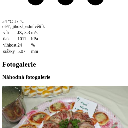
34 °C
17 °C
déšť, jihozápadní větřík
vítr
JZ, 3.3
m/s
tlak
1011
hPa
vlhkost
24
%
srážky
5.07
mm
Fotogalerie
Náhodná fotogalerie