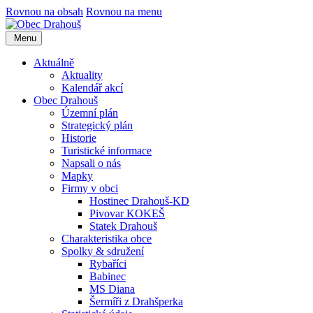
Rovnou na obsah
Rovnou na menu
Menu
Aktuálně
Aktuality
Kalendář akcí
Obec Drahouš
Územní plán
Strategický plán
Historie
Turistické informace
Napsali o nás
Mapky
Firmy v obci
Hostinec Drahouš-KD
Pivovar KOKEŠ
Statek Drahouš
Charakteristika obce
Spolky & sdružení
Rybaříci
Babinec
MS Diana
Šermíři z Drahšperka