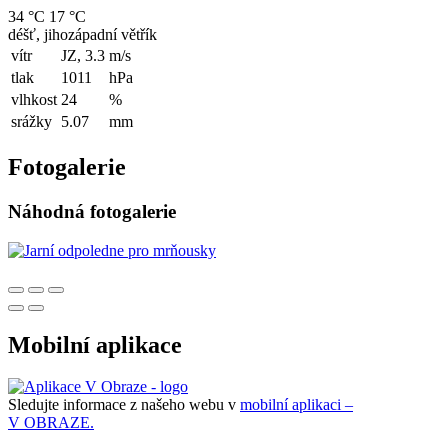
34 °C
17 °C
déšť, jihozápadní větřík
vítr
JZ, 3.3
m/s
tlak
1011
hPa
vlhkost
24
%
srážky
5.07
mm
Fotogalerie
Náhodná fotogalerie
Mobilní aplikace
Sledujte informace z našeho webu v
mobilní aplikaci –
V OBRAZE.