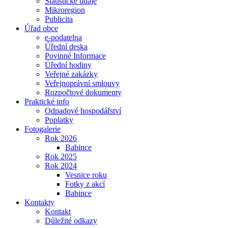
Statistické údaje
Mikroregion
Publicita
Úřad obce
e-podatelna
Úřední deska
Povinné Informace
Úřední hodiny
Veřejné zakázky
Veřejnoprávní smlouvy
Rozpočtové dokumenty
Praktické info
Odpadové hospodářství
Poplatky
Fotogalerie
Rok 2026
Babince
Rok 2025
Rok 2024
Vesnice roku
Fotky z akcí
Babince
Kontakty
Kontakt
Důležité odkazy