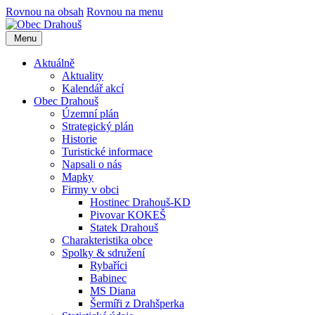
Rovnou na obsah
Rovnou na menu
Menu
Aktuálně
Aktuality
Kalendář akcí
Obec Drahouš
Územní plán
Strategický plán
Historie
Turistické informace
Napsali o nás
Mapky
Firmy v obci
Hostinec Drahouš-KD
Pivovar KOKEŠ
Statek Drahouš
Charakteristika obce
Spolky & sdružení
Rybaříci
Babinec
MS Diana
Šermíři z Drahšperka