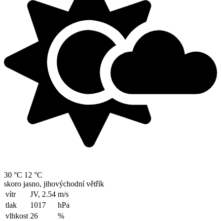
30 °C
12 °C
skoro jasno, jihovýchodní větřík
vítr
JV, 2.54
m/s
tlak
1017
hPa
vlhkost
26
%