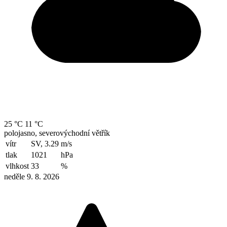
25 °C
11 °C
polojasno, severovýchodní větřík
vítr
SV, 3.29
m/s
tlak
1021
hPa
vlhkost
33
%
neděle 9. 8. 2026