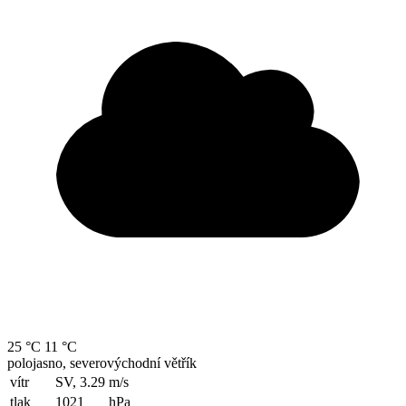
25 °C
11 °C
polojasno, severovýchodní větřík
vítr
SV, 3.29
m/s
tlak
1021
hPa