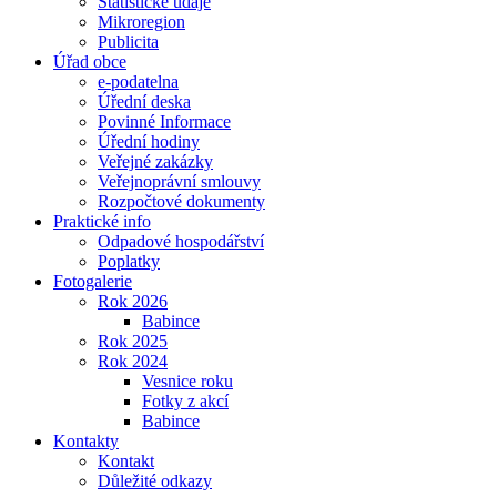
Statistické údaje
Mikroregion
Publicita
Úřad obce
e-podatelna
Úřední deska
Povinné Informace
Úřední hodiny
Veřejné zakázky
Veřejnoprávní smlouvy
Rozpočtové dokumenty
Praktické info
Odpadové hospodářství
Poplatky
Fotogalerie
Rok 2026
Babince
Rok 2025
Rok 2024
Vesnice roku
Fotky z akcí
Babince
Kontakty
Kontakt
Důležité odkazy