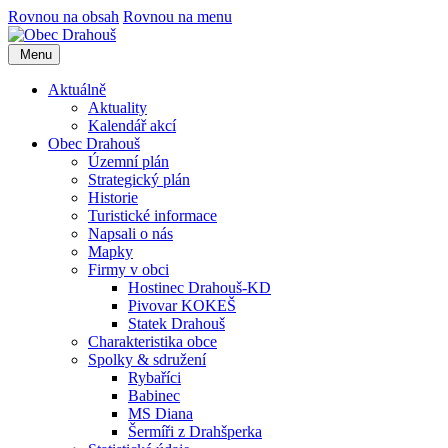
Rovnou na obsah
Rovnou na menu
Menu
Aktuálně
Aktuality
Kalendář akcí
Obec Drahouš
Územní plán
Strategický plán
Historie
Turistické informace
Napsali o nás
Mapky
Firmy v obci
Hostinec Drahouš-KD
Pivovar KOKEŠ
Statek Drahouš
Charakteristika obce
Spolky & sdružení
Rybaříci
Babinec
MS Diana
Šermíři z Drahšperka