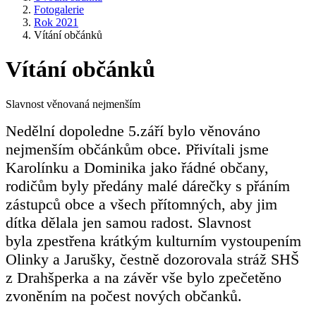
Fotogalerie
Rok 2021
Vítání občánků
Vítání občánků
Slavnost věnovaná nejmenším
Nedělní dopoledne 5.září bylo věnováno
nejmenším občánkům obce. Přivítali jsme
Karolínku a Dominika jako řádné občany,
rodičům byly předány malé dárečky s přáním
zástupců obce a všech přítomných, aby jim
dítka dělala jen samou radost. Slavnost
byla zpestřena krátkým kulturním vystoupením
Olinky a Jarušky, čestně dozorovala stráž SHŠ
z Drahšperka a na závěr vše bylo zpečetěno
zvoněním na počest nových občanků.