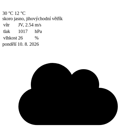
30 °C
12 °C
skoro jasno, jihovýchodní větřík
vítr
JV, 2.54
m/s
tlak
1017
hPa
vlhkost
26
%
pondělí 10. 8. 2026