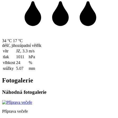
34 °C
17 °C
déšť, jihozápadní větřík
vítr
JZ, 3.3
m/s
tlak
1011
hPa
vlhkost
24
%
srážky
5.07
mm
Fotogalerie
Náhodná fotogalerie
Příprava večeře