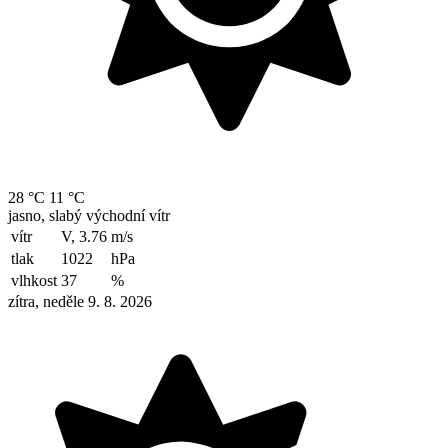
28 °C
11 °C
jasno, slabý východní vítr
vítr
V, 3.76
m/s
tlak
1022
hPa
vlhkost
37
%
zítra, neděle 9. 8. 2026