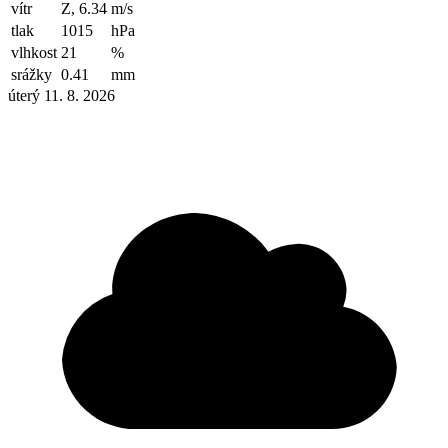
vítr
Z, 6.34
m/s
tlak
1015
hPa
vlhkost
21
%
srážky
0.41
mm
úterý 11. 8. 2026