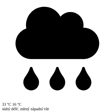
33 °C
16 °C
slabý déšť, mírný západní vítr