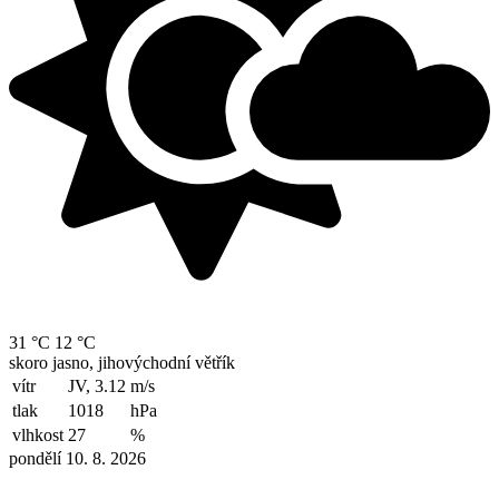
31 °C
12 °C
skoro jasno, jihovýchodní větřík
vítr
JV, 3.12
m/s
tlak
1018
hPa
vlhkost
27
%
pondělí 10. 8. 2026