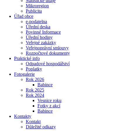
Statistické údaje
Mikroregion
Publicita
Úřad obce
e-podatelna
Úřední deska
Povinné Informace
Úřední hodiny
Veřejné zakázky
Veřejnoprávní smlouvy
Rozpočtové dokumenty
Praktické info
Odpadové hospodářství
Poplatky
Fotogalerie
Rok 2026
Babince
Rok 2025
Rok 2024
Vesnice roku
Fotky z akcí
Babince
Kontakty
Kontakt
Důležité odkazy