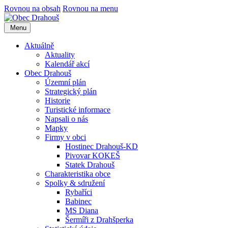
Rovnou na obsah
Rovnou na menu
Menu
Aktuálně
Aktuality
Kalendář akcí
Obec Drahouš
Územní plán
Strategický plán
Historie
Turistické informace
Napsali o nás
Mapky
Firmy v obci
Hostinec Drahouš-KD
Pivovar KOKEŠ
Statek Drahouš
Charakteristika obce
Spolky & sdružení
Rybaříci
Babinec
MS Diana
Šermíři z Drahšperka