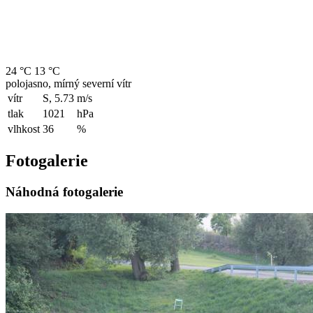
24 °C
13 °C
polojasno, mírný severní vítr
vítr
S, 5.73
m/s
tlak
1021
hPa
vlhkost
36
%
Fotogalerie
Náhodná fotogalerie