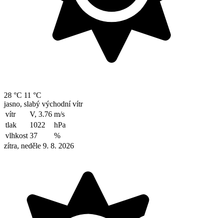
28 °C
11 °C
jasno, slabý východní vítr
vítr
V, 3.76
m/s
tlak
1022
hPa
vlhkost
37
%
zítra, neděle 9. 8. 2026