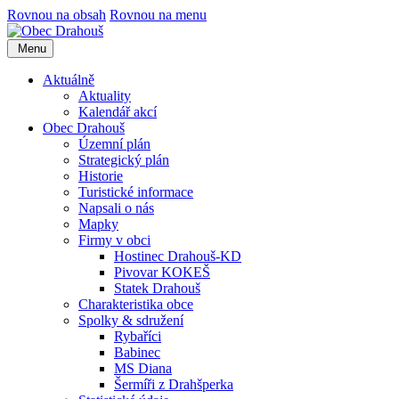
Rovnou na obsah
Rovnou na menu
Menu
Aktuálně
Aktuality
Kalendář akcí
Obec Drahouš
Územní plán
Strategický plán
Historie
Turistické informace
Napsali o nás
Mapky
Firmy v obci
Hostinec Drahouš-KD
Pivovar KOKEŠ
Statek Drahouš
Charakteristika obce
Spolky & sdružení
Rybaříci
Babinec
MS Diana
Šermíři z Drahšperka