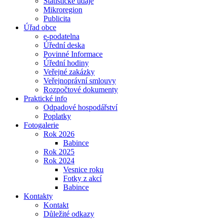
Statistické údaje
Mikroregion
Publicita
Úřad obce
e-podatelna
Úřední deska
Povinné Informace
Úřední hodiny
Veřejné zakázky
Veřejnoprávní smlouvy
Rozpočtové dokumenty
Praktické info
Odpadové hospodářství
Poplatky
Fotogalerie
Rok 2026
Babince
Rok 2025
Rok 2024
Vesnice roku
Fotky z akcí
Babince
Kontakty
Kontakt
Důležité odkazy