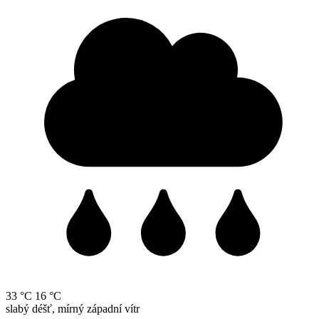
33 °C
16 °C
slabý déšť, mírný západní vítr