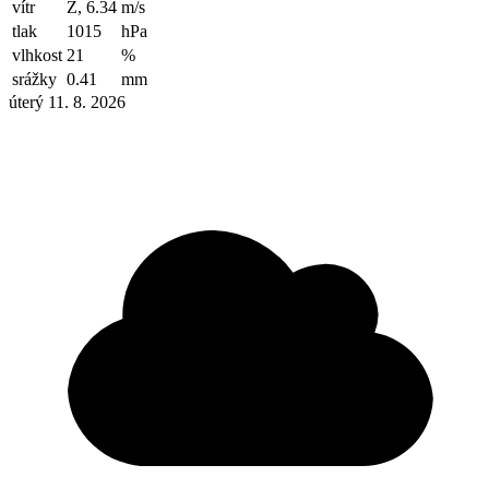
vítr
Z, 6.34
m/s
tlak
1015
hPa
vlhkost
21
%
srážky
0.41
mm
úterý 11. 8. 2026