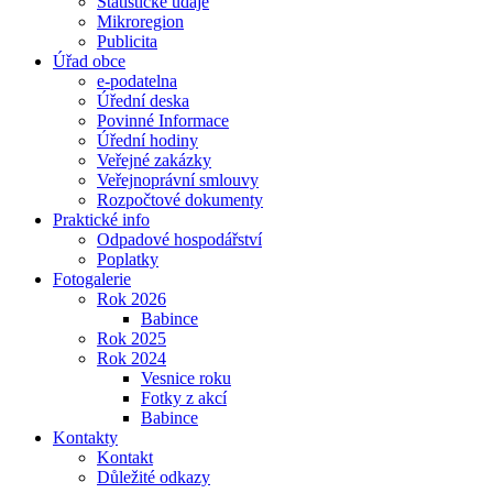
Statistické údaje
Mikroregion
Publicita
Úřad obce
e-podatelna
Úřední deska
Povinné Informace
Úřední hodiny
Veřejné zakázky
Veřejnoprávní smlouvy
Rozpočtové dokumenty
Praktické info
Odpadové hospodářství
Poplatky
Fotogalerie
Rok 2026
Babince
Rok 2025
Rok 2024
Vesnice roku
Fotky z akcí
Babince
Kontakty
Kontakt
Důležité odkazy