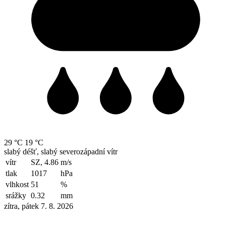
29 °C
19 °C
slabý déšť, slabý severozápadní vítr
vítr
SZ, 4.86
m/s
tlak
1017
hPa
vlhkost
51
%
srážky
0.32
mm
zítra, pátek 7. 8. 2026