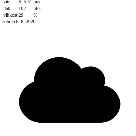
vítr
S, 5.51
m/s
tlak
1021
hPa
vlhkost
29
%
sobota 8. 8. 2026