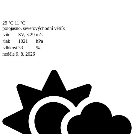
25 °C
11 °C
polojasno, severovýchodní větřík
vítr
SV, 3.29
m/s
tlak
1021
hPa
vlhkost
33
%
neděle 9. 8. 2026