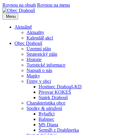
Rovnou na obsah
Rovnou na menu
Menu
Aktuálně
Aktuality
Kalendář akcí
Obec Drahouš
Územní plán
Strategický plán
Historie
Turistické informace
Napsali o nás
Mapky
Firmy v obci
Hostinec Drahouš-KD
Pivovar KOKEŠ
Statek Drahouš
Charakteristika obce
Spolky & sdružení
Rybaříci
Babinec
MS Diana
Šermíři z Drahšperka