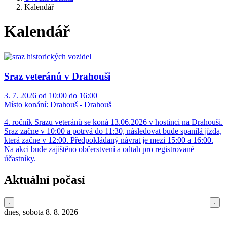
Kalendář
Kalendář
Sraz veteránů v Drahouši
3. 7. 2026 od 10:00 do 16:00
Místo konání:
Drahouš - Drahouš
4. ročník Srazu veteránů se koná 13.06.2026 v hostinci na Drahouši.
Sraz začne v 10:00 a potrvá do 11:30, následovat bude spanilá jízda,
která začne v 12:00. Předpokládaný návrat je mezi 15:00 a 16:00.
Na akci bude zajištěno občerstvení a odtah pro registrované
účastníky.
Aktuální počasí
dnes, sobota 8. 8. 2026