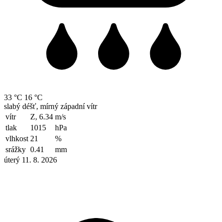
33 °C
16 °C
slabý déšť, mírný západní vítr
vítr
Z, 6.34
m/s
tlak
1015
hPa
vlhkost
21
%
srážky
0.41
mm
úterý 11. 8. 2026