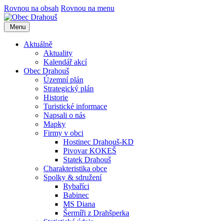
Rovnou na obsah
Rovnou na menu
Menu
Aktuálně
Aktuality
Kalendář akcí
Obec Drahouš
Územní plán
Strategický plán
Historie
Turistické informace
Napsali o nás
Mapky
Firmy v obci
Hostinec Drahouš-KD
Pivovar KOKEŠ
Statek Drahouš
Charakteristika obce
Spolky & sdružení
Rybaříci
Babinec
MS Diana
Šermíři z Drahšperka