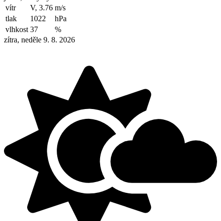
vítr
V, 3.76
m/s
tlak
1022
hPa
vlhkost
37
%
zítra, neděle 9. 8. 2026