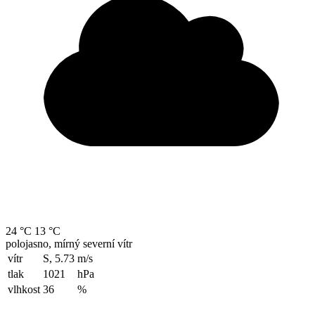
24 °C
13 °C
polojasno, mírný severní vítr
vítr
S, 5.73
m/s
tlak
1021
hPa
vlhkost
36
%