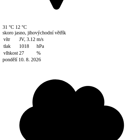
31 °C
12 °C
skoro jasno, jihovýchodní větřík
vítr
JV, 3.12
m/s
tlak
1018
hPa
vlhkost
27
%
pondělí 10. 8. 2026