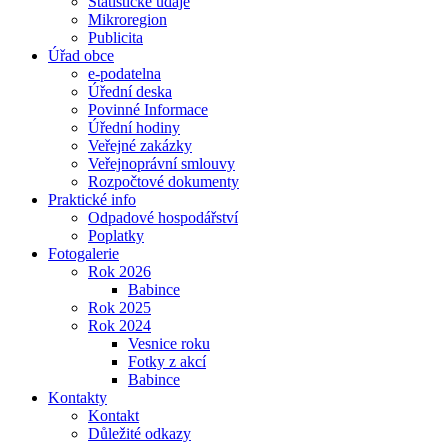
Statistické údaje
Mikroregion
Publicita
Úřad obce
e-podatelna
Úřední deska
Povinné Informace
Úřední hodiny
Veřejné zakázky
Veřejnoprávní smlouvy
Rozpočtové dokumenty
Praktické info
Odpadové hospodářství
Poplatky
Fotogalerie
Rok 2026
Babince
Rok 2025
Rok 2024
Vesnice roku
Fotky z akcí
Babince
Kontakty
Kontakt
Důležité odkazy