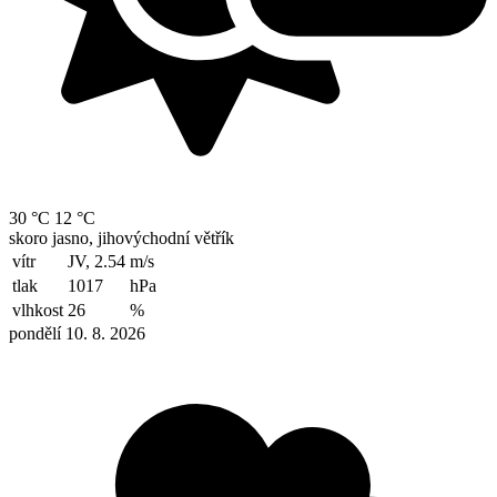
30 °C
12 °C
skoro jasno, jihovýchodní větřík
vítr
JV, 2.54
m/s
tlak
1017
hPa
vlhkost
26
%
pondělí 10. 8. 2026