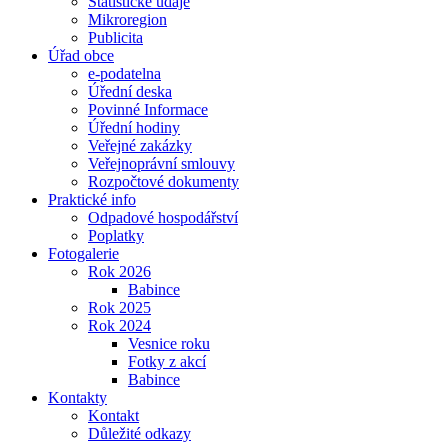
Statistické údaje
Mikroregion
Publicita
Úřad obce
e-podatelna
Úřední deska
Povinné Informace
Úřední hodiny
Veřejné zakázky
Veřejnoprávní smlouvy
Rozpočtové dokumenty
Praktické info
Odpadové hospodářství
Poplatky
Fotogalerie
Rok 2026
Babince
Rok 2025
Rok 2024
Vesnice roku
Fotky z akcí
Babince
Kontakty
Kontakt
Důležité odkazy