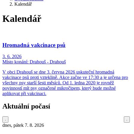
Kalendář
Kalendář
Hromadná vakcinace psů
3. 6. 2026
Místo konání:
Drahouš - Drahouš
V obci Drahouš se dne 3. června 2026 uskuteční hromadná
vakcinace psů proti vzteklině. Akce začne ve 17:30 a je určena pro
všechny psy starší šesti měsíců. Od 1. ledna 2020 je rovněž
povinností mít psy označené mikročipem, který bude možné
aplikovat při vakcinaci.
Aktuální počasí
dnes, pátek 7. 8. 2026