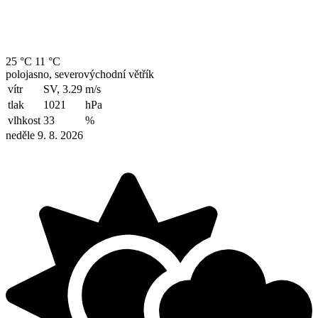
25 °C
11 °C
polojasno, severovýchodní větřík
vítr
SV, 3.29
m/s
tlak
1021
hPa
vlhkost
33
%
neděle 9. 8. 2026