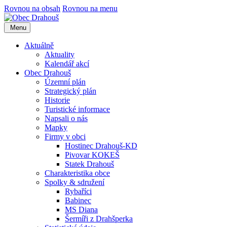
Rovnou na obsah
Rovnou na menu
Menu
Aktuálně
Aktuality
Kalendář akcí
Obec Drahouš
Územní plán
Strategický plán
Historie
Turistické informace
Napsali o nás
Mapky
Firmy v obci
Hostinec Drahouš-KD
Pivovar KOKEŠ
Statek Drahouš
Charakteristika obce
Spolky & sdružení
Rybaříci
Babinec
MS Diana
Šermíři z Drahšperka