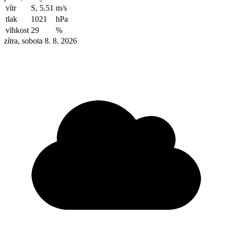
vítr
S, 5.51
m/s
tlak
1021
hPa
vlhkost
29
%
zítra, sobota 8. 8. 2026