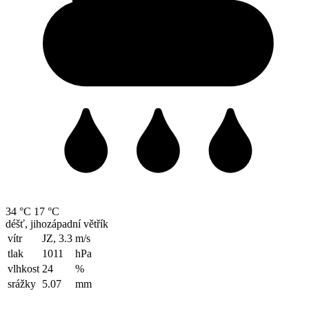
34 °C
17 °C
déšť, jihozápadní větřík
vítr
JZ, 3.3
m/s
tlak
1011
hPa
vlhkost
24
%
srážky
5.07
mm