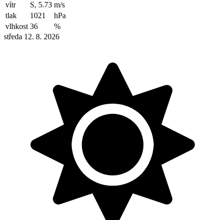
vítr
S, 5.73
m/s
tlak
1021
hPa
vlhkost
36
%
středa 12. 8. 2026