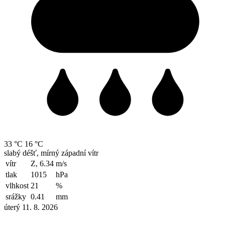
33 °C
16 °C
slabý déšť, mírný západní vítr
vítr
Z, 6.34
m/s
tlak
1015
hPa
vlhkost
21
%
srážky
0.41
mm
úterý 11. 8. 2026