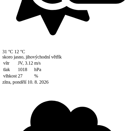
31 °C
12 °C
skoro jasno, jihovýchodní větřík
vítr
JV, 3.12
m/s
tlak
1018
hPa
vlhkost
27
%
zítra, pondělí 10. 8. 2026