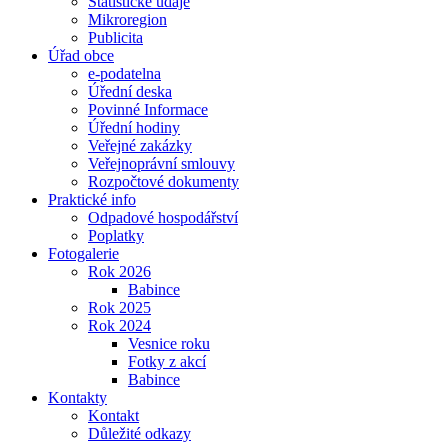
Statistické údaje
Mikroregion
Publicita
Úřad obce
e-podatelna
Úřední deska
Povinné Informace
Úřední hodiny
Veřejné zakázky
Veřejnoprávní smlouvy
Rozpočtové dokumenty
Praktické info
Odpadové hospodářství
Poplatky
Fotogalerie
Rok 2026
Babince
Rok 2025
Rok 2024
Vesnice roku
Fotky z akcí
Babince
Kontakty
Kontakt
Důležité odkazy