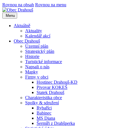
Rovnou na obsah
Rovnou na menu
Menu
Aktuálně
Aktuality
Kalendář akcí
Obec Drahouš
Územní plán
Strategický plán
Historie
Turistické informace
Napsali o nás
Mapky
Firmy v obci
Hostinec Drahouš-KD
Pivovar KOKEŠ
Statek Drahouš
Charakteristika obce
Spolky & sdružení
Rybaříci
Babinec
MS Diana
Šermíři z Drahšperka