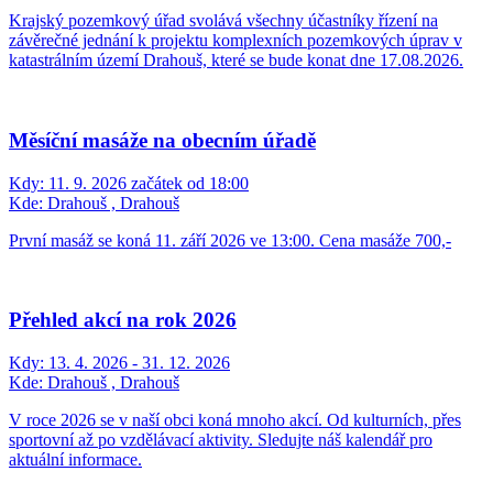
Krajský pozemkový úřad svolává všechny účastníky řízení na
závěrečné jednání k projektu komplexních pozemkových úprav v
katastrálním území Drahouš, které se bude konat dne 17.08.2026.
Měsíční masáže na obecním úřadě
Kdy:
11. 9. 2026 začátek od 18:00
Kde:
Drahouš , Drahouš
První masáž se koná 11. září 2026 ve 13:00. Cena masáže 700,-
Přehled akcí na rok 2026
Kdy:
13. 4. 2026 - 31. 12. 2026
Kde:
Drahouš , Drahouš
V roce 2026 se v naší obci koná mnoho akcí. Od kulturních, přes
sportovní až po vzdělávací aktivity. Sledujte náš kalendář pro
aktuální informace.