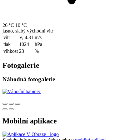
26 °C
10 °C
jasno, slabý východní vítr
vítr
V, 4.31
m/s
tlak
1024
hPa
vlhkost
23
%
Fotogalerie
Náhodná fotogalerie
Mobilní aplikace
Sledujte informace z našeho webu v
mobilní aplikaci –