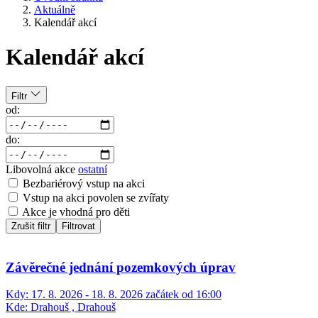
Aktuálně
Kalendář akcí
Kalendář akcí
Filtr
od:
do:
Libovolná akce
ostatní
Bezbariérový vstup na akci
Vstup na akci povolen se zvířaty
Akce je vhodná pro děti
Zrušit filtr
Filtrovat
Závěrečné jednání pozemkových úprav
Kdy:
17. 8. 2026 - 18. 8. 2026 začátek od 16:00
Kde:
Drahouš , Drahouš