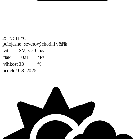
25 °C
11 °C
polojasno, severovýchodní větřík
vítr
SV, 3.29
m/s
tlak
1021
hPa
vlhkost
33
%
neděle 9. 8. 2026