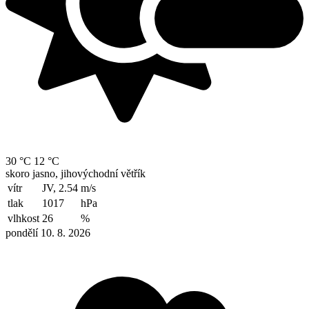
30 °C
12 °C
skoro jasno, jihovýchodní větřík
vítr
JV, 2.54
m/s
tlak
1017
hPa
vlhkost
26
%
pondělí 10. 8. 2026