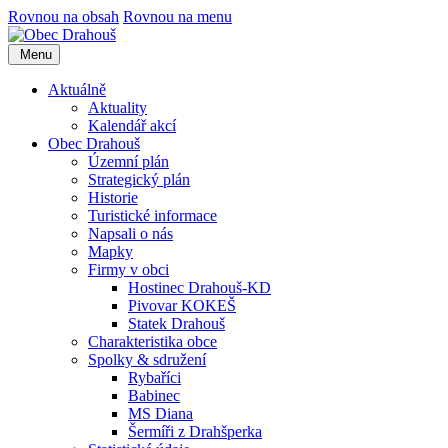
Rovnou na obsah
Rovnou na menu
Menu
Aktuálně
Aktuality
Kalendář akcí
Obec Drahouš
Územní plán
Strategický plán
Historie
Turistické informace
Napsali o nás
Mapky
Firmy v obci
Hostinec Drahouš-KD
Pivovar KOKEŠ
Statek Drahouš
Charakteristika obce
Spolky & sdružení
Rybaříci
Babinec
MS Diana
Šermíři z Drahšperka