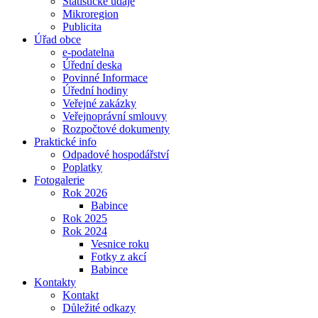
Statistické údaje
Mikroregion
Publicita
Úřad obce
e-podatelna
Úřední deska
Povinné Informace
Úřední hodiny
Veřejné zakázky
Veřejnoprávní smlouvy
Rozpočtové dokumenty
Praktické info
Odpadové hospodářství
Poplatky
Fotogalerie
Rok 2026
Babince
Rok 2025
Rok 2024
Vesnice roku
Fotky z akcí
Babince
Kontakty
Kontakt
Důležité odkazy