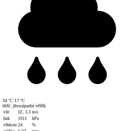
34 °C
17 °C
déšť, jihozápadní větřík
vítr
JZ, 3.3
m/s
tlak
1011
hPa
vlhkost
24
%