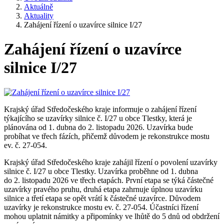
Aktuálně
Aktuality
Zahájení řízení o uzavírce silnice I/27
Zahájení řízení o uzavírce
silnice I/27
Krajský úřad Středočeského kraje informuje o zahájení řízení
týkajícího se uzavírky silnice č. I/27 u obce Tlestky, která je
plánována od 1. dubna do 2. listopadu 2026. Uzavírka bude
probíhat ve třech fázích, přičemž důvodem je rekonstrukce mostu
ev. č. 27-054.
Krajský úřad Středočeského kraje zahájil řízení o povolení uzavírky
silnice č. I/27 u obce Tlestky. Uzavírka proběhne od 1. dubna
do 2. listopadu 2026 ve třech etapách. První etapa se týká částečné
uzavírky pravého pruhu, druhá etapa zahrnuje úplnou uzavírku
silnice a třetí etapa se opět vrátí k částečné uzavírce. Důvodem
uzavírky je rekonstrukce mostu ev. č. 27-054. Účastníci řízení
mohou uplatnit námitky a připomínky ve lhůtě do 5 dnů od obdržení